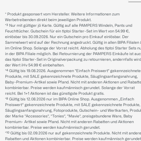
* Produkt gesponsert vom Hersteller. Weitere Informationen zum
Werbetreibenden direkt beim jeweiligen Produkt.
*³ Nur mit gültiger jö Karte. Gültig auf alle PAMPERS Windeln, Pants und
Feuchttücher. Gutschein für ein tiptoi Starter-Set im Wert von 54.99 €,
einlösbar bis 30.09.2026. Nur ein Gutschein pro Einkauf einlösbar. Der
Sammelwert wird auf der Rechnung angedruckt. Gültig in allen BIPA Filialen
im Online Shop. Solange der Vorrat reicht. Abholung des tiptoi Starter Sets n
in der BIPA Filiale möglich. Bei Retournierung der PAMPERS Einkäufe ist au
das tiptoi Starter-Set in Originalverpackung zu retournieren, andernfalls wir
der Wert iHv 54.99 € einbehalten.
*⁴ Gültig bis 19.08.2026. Ausgenommen "Einfach Preiswert" gekennzeichnete
Produkte, mit SALE gekennzeichnete Produkte, Säuglingsanfangsnahrung,
Baby-Premium-Artikel sowie Pfand. Nicht mit anderen Aktionen und Rabatt
kombinierbar. Preise werden kaufmännisch gerundet. Solange der Vorrat
reicht. Bei 1+1 Aktionen ist das günstigste Produkt gratis.
*⁸ Gültig bis 12.08.2026 nur im BIPA Online Shop. Ausgenommen „Einfach
Preiswert“ gekennzeichnete Produkte, mit SALE gekennzeichnete Produkte,
Säuglingsanfangsnahrung, Fotoprodukte, Gutschein- und Wertkarten, Produ
der Marke “Accessories“, “Tonies“, “Mavie“, preisgebundene Ware, Baby
Premium- Artikel sowie Pfand. Nicht mit anderen Rabatten und Aktionen
kombinierbar. Preise werden kaufmännisch gerundet.
*¹⁰ Gültig bis 02.09.2026 nur auf gekennzeichnete Produkte. Nicht mit ander
Rabatten und Aktionen kombinierbar. Preise werden kaufmännisch gerundet