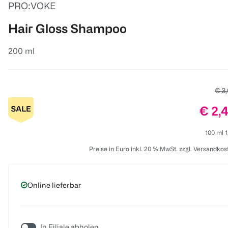
PRO:VOKE
Hair Gloss Shampoo
200 ml
Alte
€ 3
Preis
€ 2,
100 ml 1
Preise in Euro inkl. 20 % MwSt. zzgl. Versandkos
Online lieferbar
In Filiale abholen