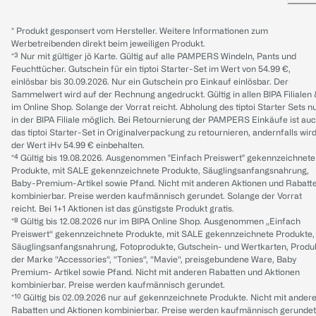
* Produkt gesponsert vom Hersteller. Weitere Informationen zum
Werbetreibenden direkt beim jeweiligen Produkt.
*³ Nur mit gültiger jö Karte. Gültig auf alle PAMPERS Windeln, Pants und
Feuchttücher. Gutschein für ein tiptoi Starter-Set im Wert von 54.99 €,
einlösbar bis 30.09.2026. Nur ein Gutschein pro Einkauf einlösbar. Der
Sammelwert wird auf der Rechnung angedruckt. Gültig in allen BIPA Filialen
im Online Shop. Solange der Vorrat reicht. Abholung des tiptoi Starter Sets n
in der BIPA Filiale möglich. Bei Retournierung der PAMPERS Einkäufe ist au
das tiptoi Starter-Set in Originalverpackung zu retournieren, andernfalls wir
der Wert iHv 54.99 € einbehalten.
*⁴ Gültig bis 19.08.2026. Ausgenommen "Einfach Preiswert" gekennzeichnete
Produkte, mit SALE gekennzeichnete Produkte, Säuglingsanfangsnahrung,
Baby-Premium-Artikel sowie Pfand. Nicht mit anderen Aktionen und Rabatt
kombinierbar. Preise werden kaufmännisch gerundet. Solange der Vorrat
reicht. Bei 1+1 Aktionen ist das günstigste Produkt gratis.
*⁸ Gültig bis 12.08.2026 nur im BIPA Online Shop. Ausgenommen „Einfach
Preiswert“ gekennzeichnete Produkte, mit SALE gekennzeichnete Produkte,
Säuglingsanfangsnahrung, Fotoprodukte, Gutschein- und Wertkarten, Produ
der Marke “Accessories“, “Tonies“, “Mavie“, preisgebundene Ware, Baby
Premium- Artikel sowie Pfand. Nicht mit anderen Rabatten und Aktionen
kombinierbar. Preise werden kaufmännisch gerundet.
*¹⁰ Gültig bis 02.09.2026 nur auf gekennzeichnete Produkte. Nicht mit ander
Rabatten und Aktionen kombinierbar. Preise werden kaufmännisch gerundet