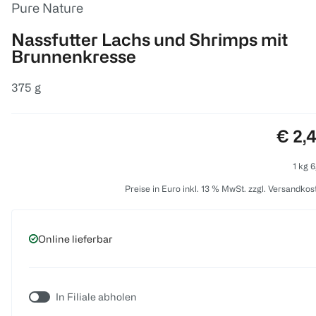
Pure Nature
Nassfutter Lachs und Shrimps mit
Brunnenkresse
375 g
Preis
€ 2,
1 kg 6
Preise in Euro inkl. 13 % MwSt. zzgl. Versandkos
Online lieferbar
In Filiale abholen