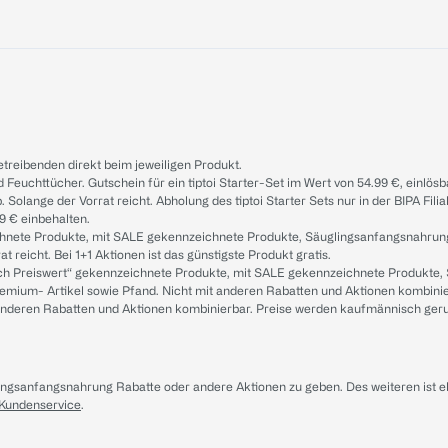
treibenden direkt beim jeweiligen Produkt.
d Feuchttücher. Gutschein für ein tiptoi Starter-Set im Wert von 54.99 €, einlö
. Solange der Vorrat reicht. Abholung des tiptoi Starter Sets nur in der BIPA Fil
9 € einbehalten.
ichnete Produkte, mit SALE gekennzeichnete Produkte, Säuglingsanfangsnahrun
reicht. Bei 1+1 Aktionen ist das günstigste Produkt gratis.
ach Preiswert“ gekennzeichnete Produkte, mit SALE gekennzeichnete Produkte,
remium- Artikel sowie Pfand. Nicht mit anderen Rabatten und Aktionen kombini
t anderen Rabatten und Aktionen kombinierbar. Preise werden kaufmännisch ger
lingsanfangsnahrung Rabatte oder andere Aktionen zu geben. Des weiteren ist 
 Kundenservice
.