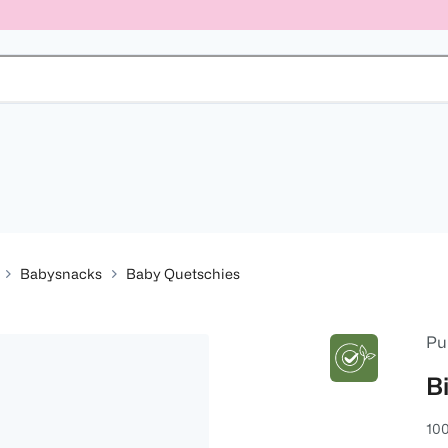
Babysnacks
Baby Quetschies
Pu
B
100