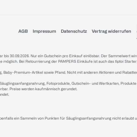
AGB
Impressum
Datenschutz
Vertrag widerrufen
sbar bis 30.09.2026. Nur ein Gutschein pro Einkauf einlösbar. Der Sammelwert wir
iale möglich. Bei Retournierung der PAMPERS Einkäufe ist auch das tiptoi Starter
g, Baby-Premium-Artikel sowie Pfand. Nicht mit anderen Aktionen und Rabatte
 Säuglingsanfangsnahrung, Fotoprodukte, Gutschein- und Wertkarten, Produkte
erbar. Preise werden kaufmännisch gerundet.
undet.
ebenfalls ein Sammeln von Punkten für Säuglingsanfangsnahrung nicht erlaubt 