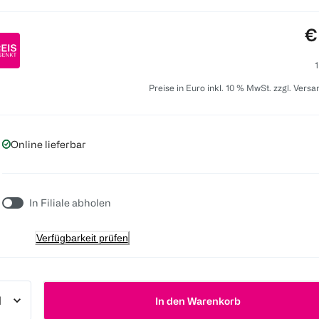
P
€
1
Preise in Euro inkl. 10 % MwSt. zzgl. Vers
Online lieferbar
In Filiale abholen
Verfügbarkeit prüfen
In den Warenkorb