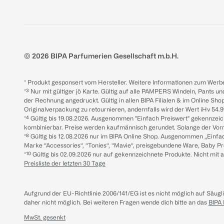
© 2026 BIPA Parfumerien Gesellschaft m.b.H.
* Produkt gesponsert vom Hersteller. Weitere Informationen zum Werbe
*³ Nur mit gültiger jö Karte. Gültig auf alle PAMPERS Windeln, Pants un
der Rechnung angedruckt. Gültig in allen BIPA Filialen & im Online Shop
Originalverpackung zu retournieren, andernfalls wird der Wert iHv 54.9
*⁴ Gültig bis 19.08.2026. Ausgenommen "Einfach Preiswert" gekennze
kombinierbar. Preise werden kaufmännisch gerundet. Solange der Vorrat 
*⁸ Gültig bis 12.08.2026 nur im BIPA Online Shop. Ausgenommen „Einf
Marke “Accessories“, “Tonies“, “Mavie“, preisgebundene Ware, Baby P
*¹⁰ Gültig bis 02.09.2026 nur auf gekennzeichnete Produkte. Nicht mi
Preisliste der letzten 30 Tage
Aufgrund der EU-Richtlinie 2006/141/EG ist es nicht möglich auf Säug
daher nicht möglich.
Bei weiteren Fragen wende dich bitte an das
BIPA
MwSt. gesenkt