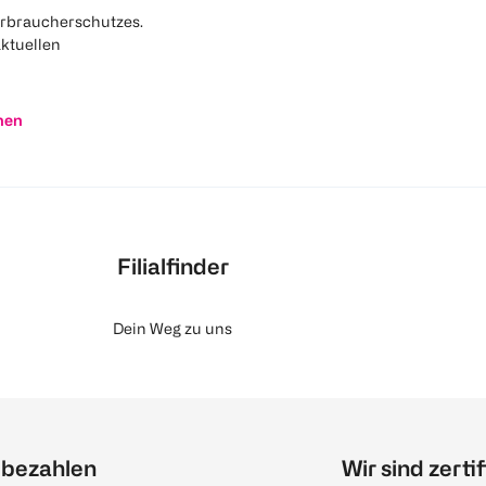
rbraucherschutzes.
aktuellen
nen
Filialfinder
Dein Weg zu uns
 bezahlen
Wir sind zertif