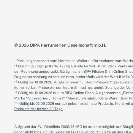
© 2026 BIPA Parfumerien Gesellschaft m.b.H.
* Produkt gesponsert vom Hersteller. Weitere Informationen zum Werbe
*³ Nur mit gültiger jö Karte. Gültig auf alle PAMPERS Windeln, Pants un
der Rechnung angedruckt. Gültig in allen BIPA Filialen & im Online Shop
Originalverpackung zu retournieren, andernfalls wird der Wert iHv 54.9
*⁴ Gültig bis 19.08.2026. Ausgenommen "Einfach Preiswert" gekennze
kombinierbar. Preise werden kaufmännisch gerundet. Solange der Vorrat 
*⁸ Gültig bis 12.08.2026 nur im BIPA Online Shop. Ausgenommen „Einf
Marke “Accessories“, “Tonies“, “Mavie“, preisgebundene Ware, Baby P
*¹⁰ Gültig bis 02.09.2026 nur auf gekennzeichnete Produkte. Nicht mi
Preisliste der letzten 30 Tage
Aufgrund der EU-Richtlinie 2006/141/EG ist es nicht möglich auf Säug
daher nicht möglich.
Bei weiteren Fragen wende dich bitte an das
BIPA