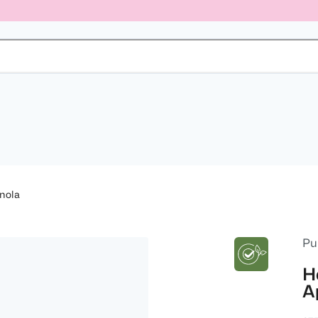
nola
Pu
H
A