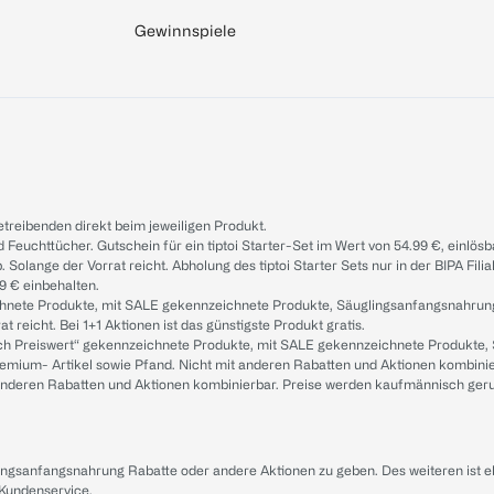
Gewinnspiele
treibenden direkt beim jeweiligen Produkt.
d Feuchttücher. Gutschein für ein tiptoi Starter-Set im Wert von 54.99 €, einlö
. Solange der Vorrat reicht. Abholung des tiptoi Starter Sets nur in der BIPA Fil
9 € einbehalten.
ichnete Produkte, mit SALE gekennzeichnete Produkte, Säuglingsanfangsnahrun
reicht. Bei 1+1 Aktionen ist das günstigste Produkt gratis.
ach Preiswert“ gekennzeichnete Produkte, mit SALE gekennzeichnete Produkte,
remium- Artikel sowie Pfand. Nicht mit anderen Rabatten und Aktionen kombini
t anderen Rabatten und Aktionen kombinierbar. Preise werden kaufmännisch ger
lingsanfangsnahrung Rabatte oder andere Aktionen zu geben. Des weiteren ist 
 Kundenservice
.