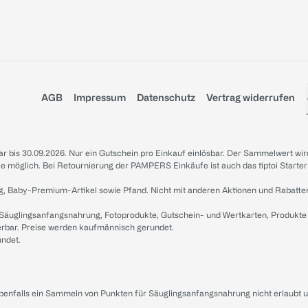
AGB
Impressum
Datenschutz
Vertrag widerrufen
sbar bis 30.09.2026. Nur ein Gutschein pro Einkauf einlösbar. Der Sammelwert wir
iale möglich. Bei Retournierung der PAMPERS Einkäufe ist auch das tiptoi Starter
g, Baby-Premium-Artikel sowie Pfand. Nicht mit anderen Aktionen und Rabatte
 Säuglingsanfangsnahrung, Fotoprodukte, Gutschein- und Wertkarten, Produkte
erbar. Preise werden kaufmännisch gerundet.
undet.
ebenfalls ein Sammeln von Punkten für Säuglingsanfangsnahrung nicht erlaubt 