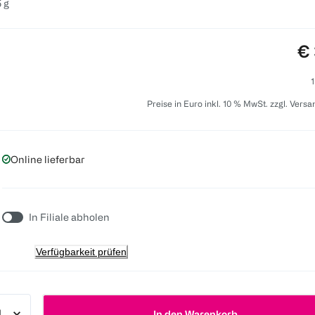
 g
Pr
€ 
1
Preise in Euro inkl. 10 % MwSt. zzgl. Vers
Online lieferbar
In Filiale abholen
Verfügbarkeit prüfen
In den Warenkorb