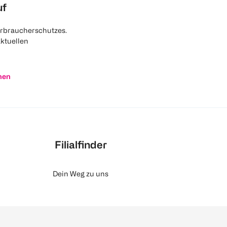
uf
rbraucherschutzes.
aktuellen
nen
Filialfinder
Dein Weg zu uns