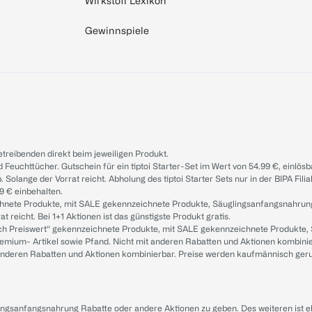
Wirkstoff Lexikon
Gewinnspiele
treibenden direkt beim jeweiligen Produkt.
d Feuchttücher. Gutschein für ein tiptoi Starter-Set im Wert von 54.99 €, einlö
. Solange der Vorrat reicht. Abholung des tiptoi Starter Sets nur in der BIPA Fil
9 € einbehalten.
ichnete Produkte, mit SALE gekennzeichnete Produkte, Säuglingsanfangsnahrun
reicht. Bei 1+1 Aktionen ist das günstigste Produkt gratis.
ach Preiswert“ gekennzeichnete Produkte, mit SALE gekennzeichnete Produkte,
remium- Artikel sowie Pfand. Nicht mit anderen Rabatten und Aktionen kombini
t anderen Rabatten und Aktionen kombinierbar. Preise werden kaufmännisch ger
lingsanfangsnahrung Rabatte oder andere Aktionen zu geben. Des weiteren ist 