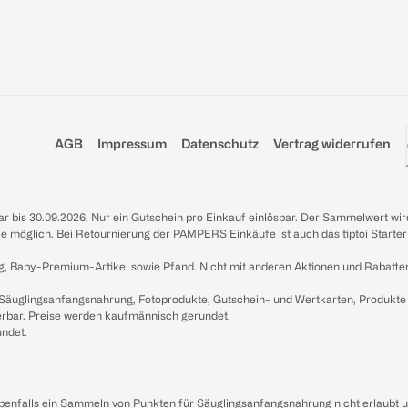
AGB
Impressum
Datenschutz
Vertrag widerrufen
sbar bis 30.09.2026. Nur ein Gutschein pro Einkauf einlösbar. Der Sammelwert wir
iale möglich. Bei Retournierung der PAMPERS Einkäufe ist auch das tiptoi Starter
g, Baby-Premium-Artikel sowie Pfand. Nicht mit anderen Aktionen und Rabatte
 Säuglingsanfangsnahrung, Fotoprodukte, Gutschein- und Wertkarten, Produkte
erbar. Preise werden kaufmännisch gerundet.
undet.
ebenfalls ein Sammeln von Punkten für Säuglingsanfangsnahrung nicht erlaubt 