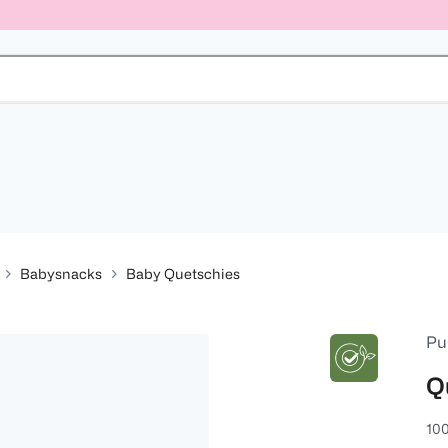
Babysnacks
Baby Quetschies
Pu
Q
100