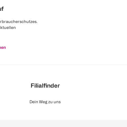
uf
rbraucherschutzes.
aktuellen
nen
Filialfinder
Dein Weg zu uns