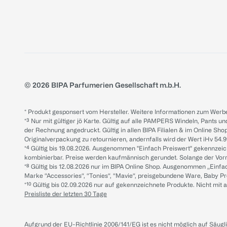
© 2026 BIPA Parfumerien Gesellschaft m.b.H.
* Produkt gesponsert vom Hersteller. Weitere Informationen zum Werbe
*³ Nur mit gültiger jö Karte. Gültig auf alle PAMPERS Windeln, Pants un
der Rechnung angedruckt. Gültig in allen BIPA Filialen & im Online Shop
Originalverpackung zu retournieren, andernfalls wird der Wert iHv 54.9
*⁴ Gültig bis 19.08.2026. Ausgenommen "Einfach Preiswert" gekennze
kombinierbar. Preise werden kaufmännisch gerundet. Solange der Vorrat 
*⁸ Gültig bis 12.08.2026 nur im BIPA Online Shop. Ausgenommen „Einf
Marke “Accessories“, “Tonies“, “Mavie“, preisgebundene Ware, Baby P
*¹⁰ Gültig bis 02.09.2026 nur auf gekennzeichnete Produkte. Nicht mi
Preisliste der letzten 30 Tage
Aufgrund der EU-Richtlinie 2006/141/EG ist es nicht möglich auf Säug