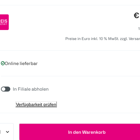
P
€
1
Preise in Euro inkl. 10 % MwSt. zzgl. Vers
Online lieferbar
In Filiale abholen
Verfügbarkeit prüfen
In den Warenkorb