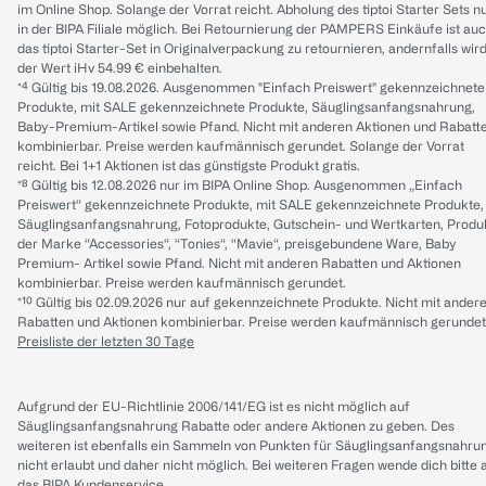
im Online Shop. Solange der Vorrat reicht. Abholung des tiptoi Starter Sets n
in der BIPA Filiale möglich. Bei Retournierung der PAMPERS Einkäufe ist au
das tiptoi Starter-Set in Originalverpackung zu retournieren, andernfalls wir
der Wert iHv 54.99 € einbehalten.
*⁴ Gültig bis 19.08.2026. Ausgenommen "Einfach Preiswert" gekennzeichnete
Produkte, mit SALE gekennzeichnete Produkte, Säuglingsanfangsnahrung,
Baby-Premium-Artikel sowie Pfand. Nicht mit anderen Aktionen und Rabatt
kombinierbar. Preise werden kaufmännisch gerundet. Solange der Vorrat
reicht. Bei 1+1 Aktionen ist das günstigste Produkt gratis.
*⁸ Gültig bis 12.08.2026 nur im BIPA Online Shop. Ausgenommen „Einfach
Preiswert“ gekennzeichnete Produkte, mit SALE gekennzeichnete Produkte,
Säuglingsanfangsnahrung, Fotoprodukte, Gutschein- und Wertkarten, Produ
der Marke “Accessories“, “Tonies“, “Mavie“, preisgebundene Ware, Baby
Premium- Artikel sowie Pfand. Nicht mit anderen Rabatten und Aktionen
kombinierbar. Preise werden kaufmännisch gerundet.
*¹⁰ Gültig bis 02.09.2026 nur auf gekennzeichnete Produkte. Nicht mit ander
Rabatten und Aktionen kombinierbar. Preise werden kaufmännisch gerundet
Preisliste der letzten 30 Tage
Aufgrund der EU-Richtlinie 2006/141/EG ist es nicht möglich auf
Säuglingsanfangsnahrung Rabatte oder andere Aktionen zu geben. Des
weiteren ist ebenfalls ein Sammeln von Punkten für Säuglingsanfangsnahru
nicht erlaubt und daher nicht möglich.
Bei weiteren Fragen wende dich bitte 
das
BIPA Kundenservice
.