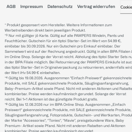
AGB
Impressum
Datenschutz
Vertrag widerrufen
Cooki
* Produkt gesponsert vom Hersteller. Weitere Informationen zum
Werbetreibenden direkt beim jeweiligen Produkt.
*³ Nur mit gültiger jö Karte. Gültig auf alle PAMPERS Windeln, Pants und
Feuchttücher. Gutschein für ein tiptoi Starter-Set im Wert von 54.99 €,
einlösbar bis 30.09.2026. Nur ein Gutschein pro Einkauf einlösbar. Der
Sammelwert wird auf der Rechnung angedruckt. Gültig in allen BIPA Filialen
im Online Shop. Solange der Vorrat reicht. Abholung des tiptoi Starter Sets n
in der BIPA Filiale möglich. Bei Retournierung der PAMPERS Einkäufe ist au
das tiptoi Starter-Set in Originalverpackung zu retournieren, andernfalls wir
der Wert iHv 54.99 € einbehalten.
*⁴ Gültig bis 19.08.2026. Ausgenommen "Einfach Preiswert" gekennzeichnete
Produkte, mit SALE gekennzeichnete Produkte, Säuglingsanfangsnahrung,
Baby-Premium-Artikel sowie Pfand. Nicht mit anderen Aktionen und Rabatt
kombinierbar. Preise werden kaufmännisch gerundet. Solange der Vorrat
reicht. Bei 1+1 Aktionen ist das günstigste Produkt gratis.
*⁸ Gültig bis 12.08.2026 nur im BIPA Online Shop. Ausgenommen „Einfach
Preiswert“ gekennzeichnete Produkte, mit SALE gekennzeichnete Produkte,
Säuglingsanfangsnahrung, Fotoprodukte, Gutschein- und Wertkarten, Produ
der Marke “Accessories“, “Tonies“, “Mavie“, preisgebundene Ware, Baby
Premium- Artikel sowie Pfand. Nicht mit anderen Rabatten und Aktionen
kombinierbar. Preise werden kaufmännisch gerundet.