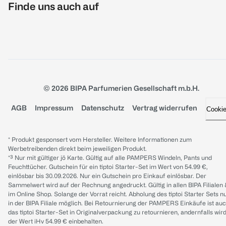
Finde uns auch auf
© 2026 BIPA Parfumerien Gesellschaft m.b.H.
AGB
Impressum
Datenschutz
Vertrag widerrufen
Cooki
* Produkt gesponsert vom Hersteller. Weitere Informationen zum
Werbetreibenden direkt beim jeweiligen Produkt.
*³ Nur mit gültiger jö Karte. Gültig auf alle PAMPERS Windeln, Pants und
Feuchttücher. Gutschein für ein tiptoi Starter-Set im Wert von 54.99 €,
einlösbar bis 30.09.2026. Nur ein Gutschein pro Einkauf einlösbar. Der
Sammelwert wird auf der Rechnung angedruckt. Gültig in allen BIPA Filialen
im Online Shop. Solange der Vorrat reicht. Abholung des tiptoi Starter Sets n
in der BIPA Filiale möglich. Bei Retournierung der PAMPERS Einkäufe ist au
das tiptoi Starter-Set in Originalverpackung zu retournieren, andernfalls wir
der Wert iHv 54.99 € einbehalten.