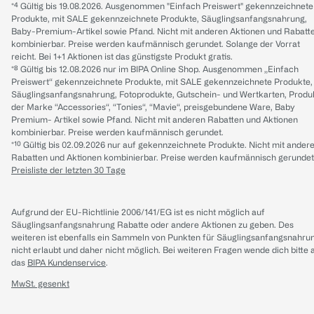
*⁴ Gültig bis 19.08.2026. Ausgenommen "Einfach Preiswert" gekennzeichnete
Produkte, mit SALE gekennzeichnete Produkte, Säuglingsanfangsnahrung,
Baby-Premium-Artikel sowie Pfand. Nicht mit anderen Aktionen und Rabatt
kombinierbar. Preise werden kaufmännisch gerundet. Solange der Vorrat
reicht. Bei 1+1 Aktionen ist das günstigste Produkt gratis.
*⁸ Gültig bis 12.08.2026 nur im BIPA Online Shop. Ausgenommen „Einfach
Preiswert“ gekennzeichnete Produkte, mit SALE gekennzeichnete Produkte,
Säuglingsanfangsnahrung, Fotoprodukte, Gutschein- und Wertkarten, Produ
der Marke “Accessories“, “Tonies“, “Mavie“, preisgebundene Ware, Baby
Premium- Artikel sowie Pfand. Nicht mit anderen Rabatten und Aktionen
kombinierbar. Preise werden kaufmännisch gerundet.
*¹⁰ Gültig bis 02.09.2026 nur auf gekennzeichnete Produkte. Nicht mit ander
Rabatten und Aktionen kombinierbar. Preise werden kaufmännisch gerundet
Preisliste der letzten 30 Tage
Aufgrund der EU-Richtlinie 2006/141/EG ist es nicht möglich auf
Säuglingsanfangsnahrung Rabatte oder andere Aktionen zu geben. Des
weiteren ist ebenfalls ein Sammeln von Punkten für Säuglingsanfangsnahru
nicht erlaubt und daher nicht möglich.
Bei weiteren Fragen wende dich bitte 
das
BIPA Kundenservice
.
MwSt. gesenkt