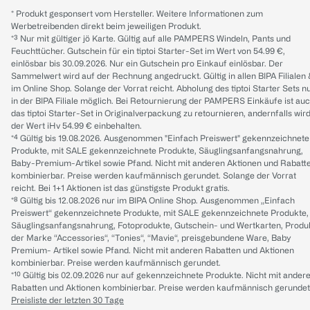
* Produkt gesponsert vom Hersteller. Weitere Informationen zum
Werbetreibenden direkt beim jeweiligen Produkt.
*³ Nur mit gültiger jö Karte. Gültig auf alle PAMPERS Windeln, Pants und
Feuchttücher. Gutschein für ein tiptoi Starter-Set im Wert von 54.99 €,
einlösbar bis 30.09.2026. Nur ein Gutschein pro Einkauf einlösbar. Der
Sammelwert wird auf der Rechnung angedruckt. Gültig in allen BIPA Filialen
im Online Shop. Solange der Vorrat reicht. Abholung des tiptoi Starter Sets n
in der BIPA Filiale möglich. Bei Retournierung der PAMPERS Einkäufe ist au
das tiptoi Starter-Set in Originalverpackung zu retournieren, andernfalls wir
der Wert iHv 54.99 € einbehalten.
*⁴ Gültig bis 19.08.2026. Ausgenommen "Einfach Preiswert" gekennzeichnete
Produkte, mit SALE gekennzeichnete Produkte, Säuglingsanfangsnahrung,
Baby-Premium-Artikel sowie Pfand. Nicht mit anderen Aktionen und Rabatt
kombinierbar. Preise werden kaufmännisch gerundet. Solange der Vorrat
reicht. Bei 1+1 Aktionen ist das günstigste Produkt gratis.
*⁸ Gültig bis 12.08.2026 nur im BIPA Online Shop. Ausgenommen „Einfach
Preiswert“ gekennzeichnete Produkte, mit SALE gekennzeichnete Produkte,
Säuglingsanfangsnahrung, Fotoprodukte, Gutschein- und Wertkarten, Produ
der Marke “Accessories“, “Tonies“, “Mavie“, preisgebundene Ware, Baby
Premium- Artikel sowie Pfand. Nicht mit anderen Rabatten und Aktionen
kombinierbar. Preise werden kaufmännisch gerundet.
*¹⁰ Gültig bis 02.09.2026 nur auf gekennzeichnete Produkte. Nicht mit ander
Rabatten und Aktionen kombinierbar. Preise werden kaufmännisch gerundet
Preisliste der letzten 30 Tage