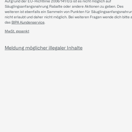
Aufgrund der EU-Richtlinie 2006/141/EG ist es nicht möglich auf
Säuglingsanfangsnahrung Rabatte oder andere Aktionen zu geben. Des
weiteren ist ebenfalls ein Sammeln von Punkten für Säuglingsanfangsnahru
nicht erlaubt und daher nicht möglich.
Bei weiteren Fragen wende dich bitte 
das
BIPA Kundenservice
.
MwSt. gesenkt
Meldung möglicher illegaler Inhalte