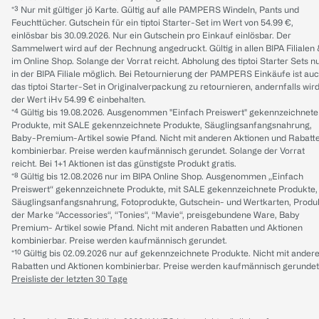
*³ Nur mit gültiger jö Karte. Gültig auf alle PAMPERS Windeln, Pants und
Feuchttücher. Gutschein für ein tiptoi Starter-Set im Wert von 54.99 €,
einlösbar bis 30.09.2026. Nur ein Gutschein pro Einkauf einlösbar. Der
Sammelwert wird auf der Rechnung angedruckt. Gültig in allen BIPA Filialen
im Online Shop. Solange der Vorrat reicht. Abholung des tiptoi Starter Sets n
in der BIPA Filiale möglich. Bei Retournierung der PAMPERS Einkäufe ist au
das tiptoi Starter-Set in Originalverpackung zu retournieren, andernfalls wir
der Wert iHv 54.99 € einbehalten.
*⁴ Gültig bis 19.08.2026. Ausgenommen "Einfach Preiswert" gekennzeichnete
Produkte, mit SALE gekennzeichnete Produkte, Säuglingsanfangsnahrung,
Baby-Premium-Artikel sowie Pfand. Nicht mit anderen Aktionen und Rabatt
kombinierbar. Preise werden kaufmännisch gerundet. Solange der Vorrat
reicht. Bei 1+1 Aktionen ist das günstigste Produkt gratis.
*⁸ Gültig bis 12.08.2026 nur im BIPA Online Shop. Ausgenommen „Einfach
Preiswert“ gekennzeichnete Produkte, mit SALE gekennzeichnete Produkte,
Säuglingsanfangsnahrung, Fotoprodukte, Gutschein- und Wertkarten, Produ
der Marke “Accessories“, “Tonies“, “Mavie“, preisgebundene Ware, Baby
Premium- Artikel sowie Pfand. Nicht mit anderen Rabatten und Aktionen
kombinierbar. Preise werden kaufmännisch gerundet.
*¹⁰ Gültig bis 02.09.2026 nur auf gekennzeichnete Produkte. Nicht mit ander
Rabatten und Aktionen kombinierbar. Preise werden kaufmännisch gerundet
Preisliste der letzten 30 Tage