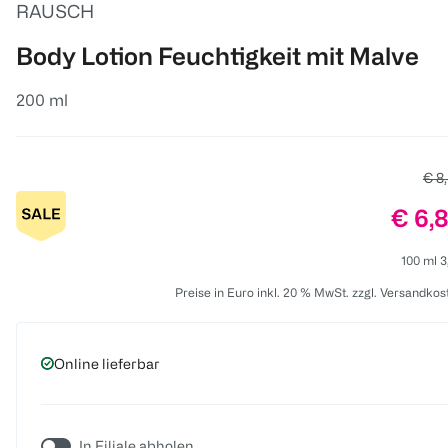
RAUSCH
Body Lotion Feuchtigkeit mit Malve
200 ml
Alte
€ 8
Preis
€ 6,
100 ml 3
Preise in Euro inkl. 20 % MwSt. zzgl. Versandkos
Online lieferbar
In Filiale abholen