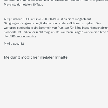
Rabatten und Aktionen kombinierbar. Preise werden kaufmännisch gerundet
Preisliste der letzten 30 Tage
Aufgrund der EU-Richtlinie 2006/141/EG ist es nicht möglich auf
Säuglingsanfangsnahrung Rabatte oder andere Aktionen zu geben. Des
weiteren ist ebenfalls ein Sammeln von Punkten für Säuglingsanfangsnahru
nicht erlaubt und daher nicht möglich.
Bei weiteren Fragen wende dich bitte 
das
BIPA Kundenservice
.
MwSt. gesenkt
Meldung möglicher illegaler Inhalte