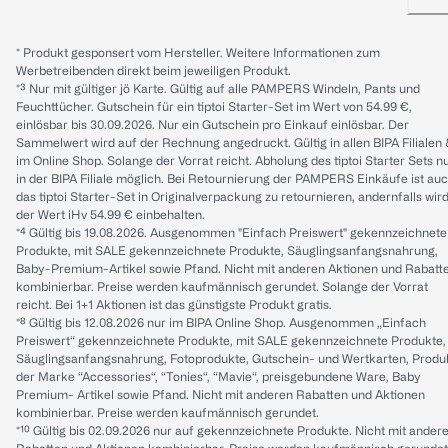
* Produkt gesponsert vom Hersteller. Weitere Informationen zum
Werbetreibenden direkt beim jeweiligen Produkt.
*³ Nur mit gültiger jö Karte. Gültig auf alle PAMPERS Windeln, Pants und
Feuchttücher. Gutschein für ein tiptoi Starter-Set im Wert von 54.99 €,
einlösbar bis 30.09.2026. Nur ein Gutschein pro Einkauf einlösbar. Der
Sammelwert wird auf der Rechnung angedruckt. Gültig in allen BIPA Filialen
im Online Shop. Solange der Vorrat reicht. Abholung des tiptoi Starter Sets n
in der BIPA Filiale möglich. Bei Retournierung der PAMPERS Einkäufe ist au
das tiptoi Starter-Set in Originalverpackung zu retournieren, andernfalls wir
der Wert iHv 54.99 € einbehalten.
*⁴ Gültig bis 19.08.2026. Ausgenommen "Einfach Preiswert" gekennzeichnete
Produkte, mit SALE gekennzeichnete Produkte, Säuglingsanfangsnahrung,
Baby-Premium-Artikel sowie Pfand. Nicht mit anderen Aktionen und Rabatt
kombinierbar. Preise werden kaufmännisch gerundet. Solange der Vorrat
reicht. Bei 1+1 Aktionen ist das günstigste Produkt gratis.
*⁸ Gültig bis 12.08.2026 nur im BIPA Online Shop. Ausgenommen „Einfach
Preiswert“ gekennzeichnete Produkte, mit SALE gekennzeichnete Produkte,
Säuglingsanfangsnahrung, Fotoprodukte, Gutschein- und Wertkarten, Produ
der Marke “Accessories“, “Tonies“, “Mavie“, preisgebundene Ware, Baby
Premium- Artikel sowie Pfand. Nicht mit anderen Rabatten und Aktionen
kombinierbar. Preise werden kaufmännisch gerundet.
*¹⁰ Gültig bis 02.09.2026 nur auf gekennzeichnete Produkte. Nicht mit ander