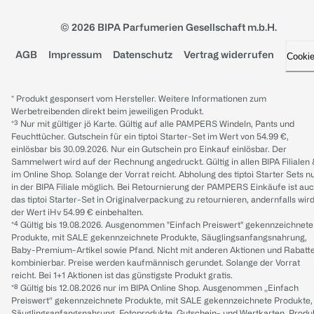
© 2026 BIPA Parfumerien Gesellschaft m.b.H.
AGB
Impressum
Datenschutz
Vertrag widerrufen
Cooki
* Produkt gesponsert vom Hersteller. Weitere Informationen zum
Werbetreibenden direkt beim jeweiligen Produkt.
*³ Nur mit gültiger jö Karte. Gültig auf alle PAMPERS Windeln, Pants und
Feuchttücher. Gutschein für ein tiptoi Starter-Set im Wert von 54.99 €,
einlösbar bis 30.09.2026. Nur ein Gutschein pro Einkauf einlösbar. Der
Sammelwert wird auf der Rechnung angedruckt. Gültig in allen BIPA Filialen
im Online Shop. Solange der Vorrat reicht. Abholung des tiptoi Starter Sets n
in der BIPA Filiale möglich. Bei Retournierung der PAMPERS Einkäufe ist au
das tiptoi Starter-Set in Originalverpackung zu retournieren, andernfalls wir
der Wert iHv 54.99 € einbehalten.
*⁴ Gültig bis 19.08.2026. Ausgenommen "Einfach Preiswert" gekennzeichnete
Produkte, mit SALE gekennzeichnete Produkte, Säuglingsanfangsnahrung,
Baby-Premium-Artikel sowie Pfand. Nicht mit anderen Aktionen und Rabatt
kombinierbar. Preise werden kaufmännisch gerundet. Solange der Vorrat
reicht. Bei 1+1 Aktionen ist das günstigste Produkt gratis.
*⁸ Gültig bis 12.08.2026 nur im BIPA Online Shop. Ausgenommen „Einfach
Preiswert“ gekennzeichnete Produkte, mit SALE gekennzeichnete Produkte,
Säuglingsanfangsnahrung, Fotoprodukte, Gutschein- und Wertkarten, Produ