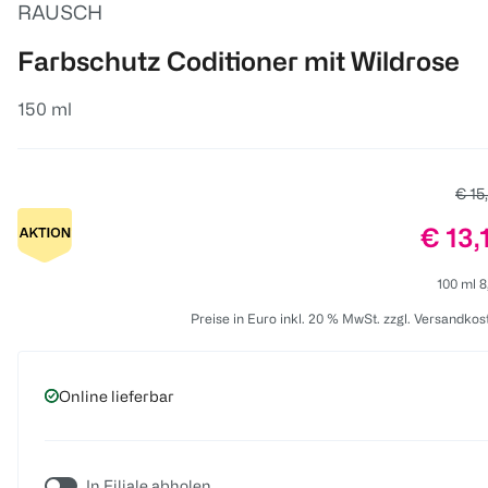
RAUSCH
Farbschutz Coditioner mit Wildrose
150 ml
Alter
€ 15
Preis
€ 13,
100 ml 8
Preise in Euro inkl. 20 % MwSt. zzgl. Versandkos
Online lieferbar
In Filiale abholen