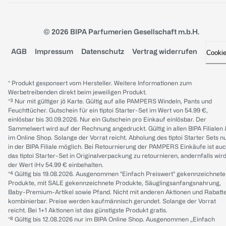
© 2026 BIPA Parfumerien Gesellschaft m.b.H.
AGB
Impressum
Datenschutz
Vertrag widerrufen
Cooki
* Produkt gesponsert vom Hersteller. Weitere Informationen zum
Werbetreibenden direkt beim jeweiligen Produkt.
*³ Nur mit gültiger jö Karte. Gültig auf alle PAMPERS Windeln, Pants und
Feuchttücher. Gutschein für ein tiptoi Starter-Set im Wert von 54.99 €,
einlösbar bis 30.09.2026. Nur ein Gutschein pro Einkauf einlösbar. Der
Sammelwert wird auf der Rechnung angedruckt. Gültig in allen BIPA Filialen
im Online Shop. Solange der Vorrat reicht. Abholung des tiptoi Starter Sets n
in der BIPA Filiale möglich. Bei Retournierung der PAMPERS Einkäufe ist au
das tiptoi Starter-Set in Originalverpackung zu retournieren, andernfalls wir
der Wert iHv 54.99 € einbehalten.
*⁴ Gültig bis 19.08.2026. Ausgenommen "Einfach Preiswert" gekennzeichnete
Produkte, mit SALE gekennzeichnete Produkte, Säuglingsanfangsnahrung,
Baby-Premium-Artikel sowie Pfand. Nicht mit anderen Aktionen und Rabatt
kombinierbar. Preise werden kaufmännisch gerundet. Solange der Vorrat
reicht. Bei 1+1 Aktionen ist das günstigste Produkt gratis.
*⁸ Gültig bis 12.08.2026 nur im BIPA Online Shop. Ausgenommen „Einfach