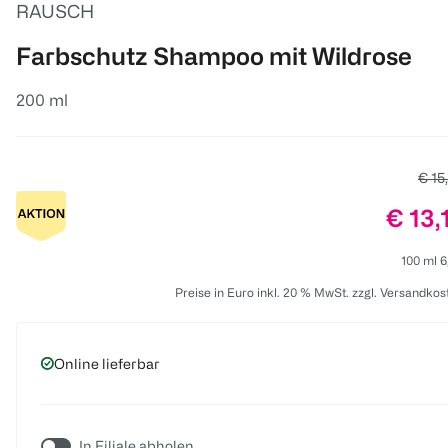
RAUSCH
Farbschutz Shampoo mit Wildrose
200 ml
Alter
€ 15
Preis
€ 13,
100 ml 6
Preise in Euro inkl. 20 % MwSt. zzgl. Versandkos
Online lieferbar
In Filiale abholen