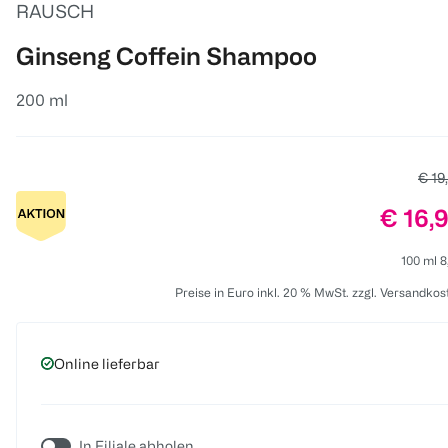
RAUSCH
Ginseng Coffein Shampoo
200 ml
Alter
€ 19
Preis:
€ 16,
100 ml 8
Preise in Euro inkl. 20 % MwSt. zzgl. Versandkos
Online lieferbar
In Filiale abholen