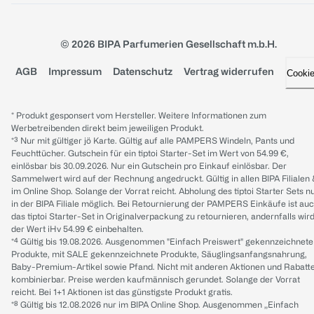
© 2026 BIPA Parfumerien Gesellschaft m.b.H.
AGB
Impressum
Datenschutz
Vertrag widerrufen
Cooki
* Produkt gesponsert vom Hersteller. Weitere Informationen zum
Werbetreibenden direkt beim jeweiligen Produkt.
*³ Nur mit gültiger jö Karte. Gültig auf alle PAMPERS Windeln, Pants und
Feuchttücher. Gutschein für ein tiptoi Starter-Set im Wert von 54.99 €,
einlösbar bis 30.09.2026. Nur ein Gutschein pro Einkauf einlösbar. Der
Sammelwert wird auf der Rechnung angedruckt. Gültig in allen BIPA Filialen
im Online Shop. Solange der Vorrat reicht. Abholung des tiptoi Starter Sets n
in der BIPA Filiale möglich. Bei Retournierung der PAMPERS Einkäufe ist au
das tiptoi Starter-Set in Originalverpackung zu retournieren, andernfalls wir
der Wert iHv 54.99 € einbehalten.
*⁴ Gültig bis 19.08.2026. Ausgenommen "Einfach Preiswert" gekennzeichnete
Produkte, mit SALE gekennzeichnete Produkte, Säuglingsanfangsnahrung,
Baby-Premium-Artikel sowie Pfand. Nicht mit anderen Aktionen und Rabatt
kombinierbar. Preise werden kaufmännisch gerundet. Solange der Vorrat
reicht. Bei 1+1 Aktionen ist das günstigste Produkt gratis.
*⁸ Gültig bis 12.08.2026 nur im BIPA Online Shop. Ausgenommen „Einfach