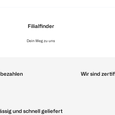
Filialfinder
Dein Weg zu uns
 bezahlen
Wir sind zertif
ässig und schnell geliefert