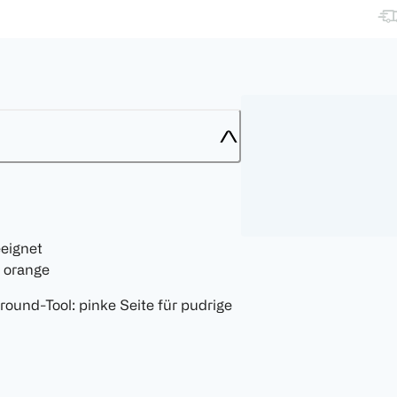
eeignet
d orange
lround-Tool: pinke Seite für pudrige