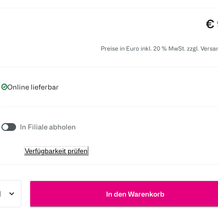
Pr
€ 
Preise in Euro inkl. 20 % MwSt. zzgl. Vers
Online lieferbar
In Filiale abholen
Verfügbarkeit prüfen
In den Warenkorb