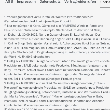
AGB
Impressum
Datenschutz
Vertrag widerrufen
Cooki
* Produkt gesponsert vom Hersteller. Weitere Informationen zum
Werbetreibenden direkt beim jeweiligen Produkt.
*³ Nur mit gültiger jö Karte. Gültig auf alle PAMPERS Windeln, Pants und
Feuchttücher. Gutschein für ein tiptoi Starter-Set im Wert von 54.99 €,
einlösbar bis 30.09.2026. Nur ein Gutschein pro Einkauf einlösbar. Der
Sammelwert wird auf der Rechnung angedruckt. Gültig in allen BIPA Filialen
im Online Shop. Solange der Vorrat reicht. Abholung des tiptoi Starter Sets n
in der BIPA Filiale möglich. Bei Retournierung der PAMPERS Einkäufe ist au
das tiptoi Starter-Set in Originalverpackung zu retournieren, andernfalls wir
der Wert iHv 54.99 € einbehalten.
*⁴ Gültig bis 19.08.2026. Ausgenommen "Einfach Preiswert" gekennzeichnete
Produkte, mit SALE gekennzeichnete Produkte, Säuglingsanfangsnahrung,
Baby-Premium-Artikel sowie Pfand. Nicht mit anderen Aktionen und Rabatt
kombinierbar. Preise werden kaufmännisch gerundet. Solange der Vorrat
reicht. Bei 1+1 Aktionen ist das günstigste Produkt gratis.
*⁸ Gültig bis 12.08.2026 nur im BIPA Online Shop. Ausgenommen „Einfach
Preiswert“ gekennzeichnete Produkte, mit SALE gekennzeichnete Produkte,
Säuglingsanfangsnahrung, Fotoprodukte, Gutschein- und Wertkarten, Produ
der Marke “Accessories“, “Tonies“, “Mavie“, preisgebundene Ware, Baby
Premium- Artikel sowie Pfand. Nicht mit anderen Rabatten und Aktionen
kombinierbar. Preise werden kaufmännisch gerundet.
*¹⁰ Gültig bis 02.09.2026 nur auf gekennzeichnete Produkte. Nicht mit ander