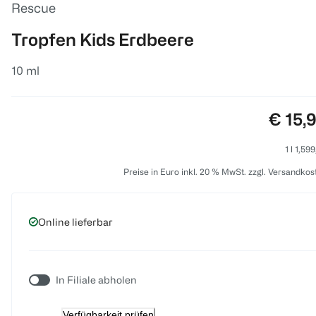
Rescue
Tropfen Kids Erdbeere
10 ml
Preis:
€ 15,
1 l 1,59
Preise in Euro inkl. 20 % MwSt. zzgl. Versandkos
Online lieferbar
In Filiale abholen
Verfügbarkeit prüfen