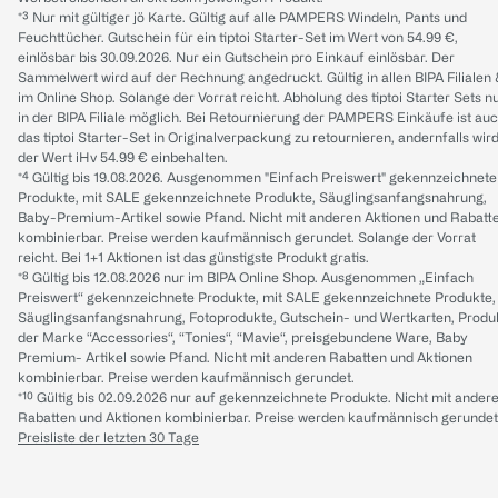
*³ Nur mit gültiger jö Karte. Gültig auf alle PAMPERS Windeln, Pants und
Feuchttücher. Gutschein für ein tiptoi Starter-Set im Wert von 54.99 €,
einlösbar bis 30.09.2026. Nur ein Gutschein pro Einkauf einlösbar. Der
Sammelwert wird auf der Rechnung angedruckt. Gültig in allen BIPA Filialen
im Online Shop. Solange der Vorrat reicht. Abholung des tiptoi Starter Sets n
in der BIPA Filiale möglich. Bei Retournierung der PAMPERS Einkäufe ist au
das tiptoi Starter-Set in Originalverpackung zu retournieren, andernfalls wir
der Wert iHv 54.99 € einbehalten.
*⁴ Gültig bis 19.08.2026. Ausgenommen "Einfach Preiswert" gekennzeichnete
Produkte, mit SALE gekennzeichnete Produkte, Säuglingsanfangsnahrung,
Baby-Premium-Artikel sowie Pfand. Nicht mit anderen Aktionen und Rabatt
kombinierbar. Preise werden kaufmännisch gerundet. Solange der Vorrat
reicht. Bei 1+1 Aktionen ist das günstigste Produkt gratis.
*⁸ Gültig bis 12.08.2026 nur im BIPA Online Shop. Ausgenommen „Einfach
Preiswert“ gekennzeichnete Produkte, mit SALE gekennzeichnete Produkte,
Säuglingsanfangsnahrung, Fotoprodukte, Gutschein- und Wertkarten, Produ
der Marke “Accessories“, “Tonies“, “Mavie“, preisgebundene Ware, Baby
Premium- Artikel sowie Pfand. Nicht mit anderen Rabatten und Aktionen
kombinierbar. Preise werden kaufmännisch gerundet.
*¹⁰ Gültig bis 02.09.2026 nur auf gekennzeichnete Produkte. Nicht mit ander
Rabatten und Aktionen kombinierbar. Preise werden kaufmännisch gerundet
Preisliste der letzten 30 Tage