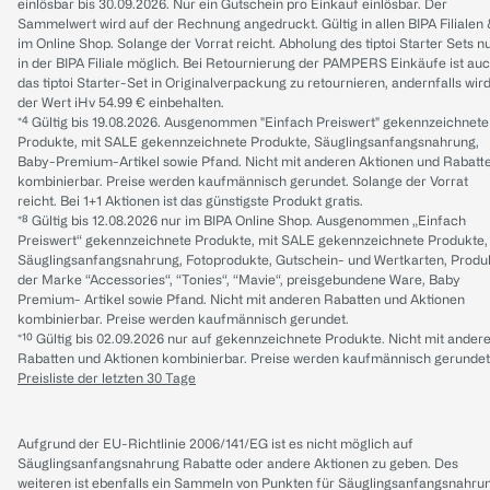
einlösbar bis 30.09.2026. Nur ein Gutschein pro Einkauf einlösbar. Der
Sammelwert wird auf der Rechnung angedruckt. Gültig in allen BIPA Filialen
im Online Shop. Solange der Vorrat reicht. Abholung des tiptoi Starter Sets n
in der BIPA Filiale möglich. Bei Retournierung der PAMPERS Einkäufe ist au
das tiptoi Starter-Set in Originalverpackung zu retournieren, andernfalls wir
der Wert iHv 54.99 € einbehalten.
*⁴ Gültig bis 19.08.2026. Ausgenommen "Einfach Preiswert" gekennzeichnete
Produkte, mit SALE gekennzeichnete Produkte, Säuglingsanfangsnahrung,
Baby-Premium-Artikel sowie Pfand. Nicht mit anderen Aktionen und Rabatt
kombinierbar. Preise werden kaufmännisch gerundet. Solange der Vorrat
reicht. Bei 1+1 Aktionen ist das günstigste Produkt gratis.
*⁸ Gültig bis 12.08.2026 nur im BIPA Online Shop. Ausgenommen „Einfach
Preiswert“ gekennzeichnete Produkte, mit SALE gekennzeichnete Produkte,
Säuglingsanfangsnahrung, Fotoprodukte, Gutschein- und Wertkarten, Produ
der Marke “Accessories“, “Tonies“, “Mavie“, preisgebundene Ware, Baby
Premium- Artikel sowie Pfand. Nicht mit anderen Rabatten und Aktionen
kombinierbar. Preise werden kaufmännisch gerundet.
*¹⁰ Gültig bis 02.09.2026 nur auf gekennzeichnete Produkte. Nicht mit ander
Rabatten und Aktionen kombinierbar. Preise werden kaufmännisch gerundet
Preisliste der letzten 30 Tage
Aufgrund der EU-Richtlinie 2006/141/EG ist es nicht möglich auf
Säuglingsanfangsnahrung Rabatte oder andere Aktionen zu geben. Des
weiteren ist ebenfalls ein Sammeln von Punkten für Säuglingsanfangsnahru