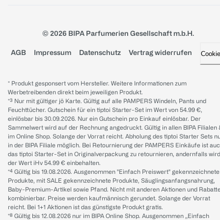
© 2026 BIPA Parfumerien Gesellschaft m.b.H.
AGB
Impressum
Datenschutz
Vertrag widerrufen
Cooki
* Produkt gesponsert vom Hersteller. Weitere Informationen zum
Werbetreibenden direkt beim jeweiligen Produkt.
*³ Nur mit gültiger jö Karte. Gültig auf alle PAMPERS Windeln, Pants und
Feuchttücher. Gutschein für ein tiptoi Starter-Set im Wert von 54.99 €,
einlösbar bis 30.09.2026. Nur ein Gutschein pro Einkauf einlösbar. Der
Sammelwert wird auf der Rechnung angedruckt. Gültig in allen BIPA Filialen
im Online Shop. Solange der Vorrat reicht. Abholung des tiptoi Starter Sets n
in der BIPA Filiale möglich. Bei Retournierung der PAMPERS Einkäufe ist au
das tiptoi Starter-Set in Originalverpackung zu retournieren, andernfalls wir
der Wert iHv 54.99 € einbehalten.
*⁴ Gültig bis 19.08.2026. Ausgenommen "Einfach Preiswert" gekennzeichnete
Produkte, mit SALE gekennzeichnete Produkte, Säuglingsanfangsnahrung,
Baby-Premium-Artikel sowie Pfand. Nicht mit anderen Aktionen und Rabatt
kombinierbar. Preise werden kaufmännisch gerundet. Solange der Vorrat
reicht. Bei 1+1 Aktionen ist das günstigste Produkt gratis.
*⁸ Gültig bis 12.08.2026 nur im BIPA Online Shop. Ausgenommen „Einfach