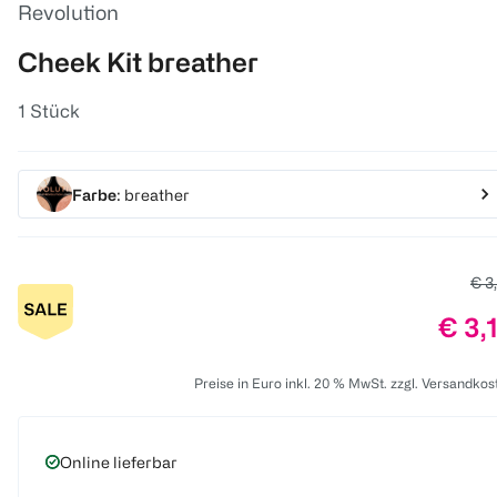
Revolution
Cheek Kit breather
1 Stück
Farbe
: breather
Alte
€ 3
Prei
€ 3,
Preise in Euro inkl. 20 % MwSt. zzgl. Versandkos
Online lieferbar