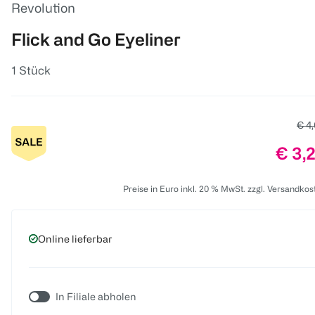
Revolution
Flick and Go Eyeliner
1 Stück
Alte
€ 4
Preis
€ 3,
Preise in Euro inkl. 20 % MwSt. zzgl. Versandkos
Online lieferbar
In Filiale abholen