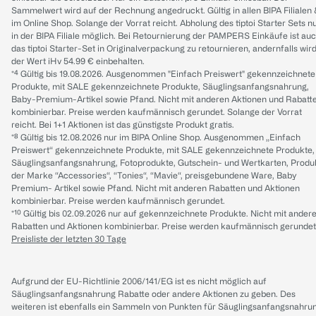
Sammelwert wird auf der Rechnung angedruckt. Gültig in allen BIPA Filialen
im Online Shop. Solange der Vorrat reicht. Abholung des tiptoi Starter Sets n
in der BIPA Filiale möglich. Bei Retournierung der PAMPERS Einkäufe ist au
das tiptoi Starter-Set in Originalverpackung zu retournieren, andernfalls wir
der Wert iHv 54.99 € einbehalten.
*⁴ Gültig bis 19.08.2026. Ausgenommen "Einfach Preiswert" gekennzeichnete
Produkte, mit SALE gekennzeichnete Produkte, Säuglingsanfangsnahrung,
Baby-Premium-Artikel sowie Pfand. Nicht mit anderen Aktionen und Rabatt
kombinierbar. Preise werden kaufmännisch gerundet. Solange der Vorrat
reicht. Bei 1+1 Aktionen ist das günstigste Produkt gratis.
*⁸ Gültig bis 12.08.2026 nur im BIPA Online Shop. Ausgenommen „Einfach
Preiswert“ gekennzeichnete Produkte, mit SALE gekennzeichnete Produkte,
Säuglingsanfangsnahrung, Fotoprodukte, Gutschein- und Wertkarten, Produ
der Marke “Accessories“, “Tonies“, “Mavie“, preisgebundene Ware, Baby
Premium- Artikel sowie Pfand. Nicht mit anderen Rabatten und Aktionen
kombinierbar. Preise werden kaufmännisch gerundet.
*¹⁰ Gültig bis 02.09.2026 nur auf gekennzeichnete Produkte. Nicht mit ander
Rabatten und Aktionen kombinierbar. Preise werden kaufmännisch gerundet
Preisliste der letzten 30 Tage
Aufgrund der EU-Richtlinie 2006/141/EG ist es nicht möglich auf
Säuglingsanfangsnahrung Rabatte oder andere Aktionen zu geben. Des
weiteren ist ebenfalls ein Sammeln von Punkten für Säuglingsanfangsnahru