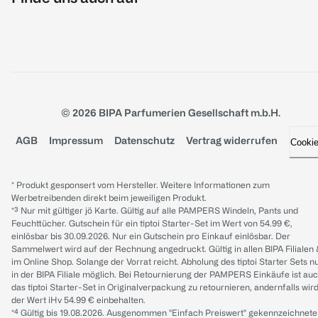
© 2026 BIPA Parfumerien Gesellschaft m.b.H.
AGB
Impressum
Datenschutz
Vertrag widerrufen
Cooki
* Produkt gesponsert vom Hersteller. Weitere Informationen zum
Werbetreibenden direkt beim jeweiligen Produkt.
*³ Nur mit gültiger jö Karte. Gültig auf alle PAMPERS Windeln, Pants und
Feuchttücher. Gutschein für ein tiptoi Starter-Set im Wert von 54.99 €,
einlösbar bis 30.09.2026. Nur ein Gutschein pro Einkauf einlösbar. Der
Sammelwert wird auf der Rechnung angedruckt. Gültig in allen BIPA Filialen
im Online Shop. Solange der Vorrat reicht. Abholung des tiptoi Starter Sets n
in der BIPA Filiale möglich. Bei Retournierung der PAMPERS Einkäufe ist au
das tiptoi Starter-Set in Originalverpackung zu retournieren, andernfalls wir
der Wert iHv 54.99 € einbehalten.
*⁴ Gültig bis 19.08.2026. Ausgenommen "Einfach Preiswert" gekennzeichnete