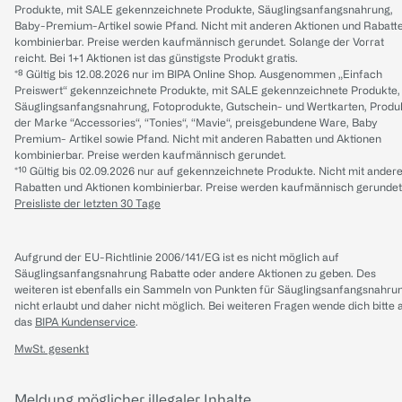
Produkte, mit SALE gekennzeichnete Produkte, Säuglingsanfangsnahrung,
Baby-Premium-Artikel sowie Pfand. Nicht mit anderen Aktionen und Rabatt
kombinierbar. Preise werden kaufmännisch gerundet. Solange der Vorrat
reicht. Bei 1+1 Aktionen ist das günstigste Produkt gratis.
*⁸ Gültig bis 12.08.2026 nur im BIPA Online Shop. Ausgenommen „Einfach
Preiswert“ gekennzeichnete Produkte, mit SALE gekennzeichnete Produkte,
Säuglingsanfangsnahrung, Fotoprodukte, Gutschein- und Wertkarten, Produ
der Marke “Accessories“, “Tonies“, “Mavie“, preisgebundene Ware, Baby
Premium- Artikel sowie Pfand. Nicht mit anderen Rabatten und Aktionen
kombinierbar. Preise werden kaufmännisch gerundet.
*¹⁰ Gültig bis 02.09.2026 nur auf gekennzeichnete Produkte. Nicht mit ander
Rabatten und Aktionen kombinierbar. Preise werden kaufmännisch gerundet
Preisliste der letzten 30 Tage
Aufgrund der EU-Richtlinie 2006/141/EG ist es nicht möglich auf
Säuglingsanfangsnahrung Rabatte oder andere Aktionen zu geben. Des
weiteren ist ebenfalls ein Sammeln von Punkten für Säuglingsanfangsnahru
nicht erlaubt und daher nicht möglich.
Bei weiteren Fragen wende dich bitte 
das
BIPA Kundenservice
.
MwSt. gesenkt
Meldung möglicher illegaler Inhalte