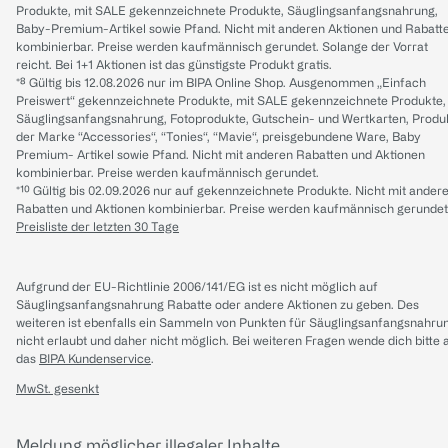
Produkte, mit SALE gekennzeichnete Produkte, Säuglingsanfangsnahrung,
Baby-Premium-Artikel sowie Pfand. Nicht mit anderen Aktionen und Rabatt
kombinierbar. Preise werden kaufmännisch gerundet. Solange der Vorrat
reicht. Bei 1+1 Aktionen ist das günstigste Produkt gratis.
*⁸ Gültig bis 12.08.2026 nur im BIPA Online Shop. Ausgenommen „Einfach
Preiswert“ gekennzeichnete Produkte, mit SALE gekennzeichnete Produkte,
Säuglingsanfangsnahrung, Fotoprodukte, Gutschein- und Wertkarten, Produ
der Marke “Accessories“, “Tonies“, “Mavie“, preisgebundene Ware, Baby
Premium- Artikel sowie Pfand. Nicht mit anderen Rabatten und Aktionen
kombinierbar. Preise werden kaufmännisch gerundet.
*¹⁰ Gültig bis 02.09.2026 nur auf gekennzeichnete Produkte. Nicht mit ander
Rabatten und Aktionen kombinierbar. Preise werden kaufmännisch gerundet
Preisliste der letzten 30 Tage
Aufgrund der EU-Richtlinie 2006/141/EG ist es nicht möglich auf
Säuglingsanfangsnahrung Rabatte oder andere Aktionen zu geben. Des
weiteren ist ebenfalls ein Sammeln von Punkten für Säuglingsanfangsnahru
nicht erlaubt und daher nicht möglich.
Bei weiteren Fragen wende dich bitte 
das
BIPA Kundenservice
.
MwSt. gesenkt
Meldung möglicher illegaler Inhalte