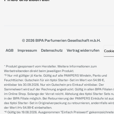
© 2026 BIPA Parfumerien Gesellschaft m.b.H.
AGB
Impressum
Datenschutz
Vertrag widerrufen
Cooki
* Produkt gesponsert vom Hersteller. Weitere Informationen zum
Werbetreibenden direkt beim jeweiligen Produkt.
*³ Nur mit gültiger jö Karte. Gültig auf alle PAMPERS Windeln, Pants und
Feuchttücher. Gutschein für ein tiptoi Starter-Set im Wert von 54.99 €,
einlösbar bis 30.09.2026. Nur ein Gutschein pro Einkauf einlösbar. Der
Sammelwert wird auf der Rechnung angedruckt. Gültig in allen BIPA Filialen
im Online Shop. Solange der Vorrat reicht. Abholung des tiptoi Starter Sets n
in der BIPA Filiale möglich. Bei Retournierung der PAMPERS Einkäufe ist au
das tiptoi Starter-Set in Originalverpackung zu retournieren, andernfalls wir
der Wert iHv 54.99 € einbehalten.
*⁴ Gültig bis 19.08.2026. Ausgenommen "Einfach Preiswert" gekennzeichnete