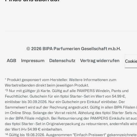
© 2026 BIPA Parfumerien Gesellschaft m.b.H.
AGB
Impressum
Datenschutz
Vertrag widerrufen
Cooki
* Produkt gesponsert vom Hersteller. Weitere Informationen zum
Werbetreibenden direkt beim jeweiligen Produkt.
*³ Nur mit gültiger jö Karte. Gültig auf alle PAMPERS Windeln, Pants und
Feuchttücher. Gutschein für ein tiptoi Starter-Set im Wert von 54.99 €,
einlösbar bis 30.09.2026. Nur ein Gutschein pro Einkauf einlösbar. Der
Sammelwert wird auf der Rechnung angedruckt. Gültig in allen BIPA Filialen
im Online Shop. Solange der Vorrat reicht. Abholung des tiptoi Starter Sets n
in der BIPA Filiale möglich. Bei Retournierung der PAMPERS Einkäufe ist au
das tiptoi Starter-Set in Originalverpackung zu retournieren, andernfalls wir
der Wert iHv 54.99 € einbehalten.
*⁴ Gültig bis 19.08.2026. Ausgenommen "Einfach Preiswert" gekennzeichnete