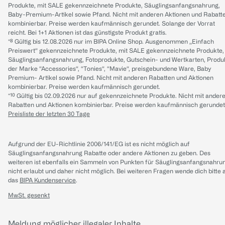
Produkte, mit SALE gekennzeichnete Produkte, Säuglingsanfangsnahrung,
Baby-Premium-Artikel sowie Pfand. Nicht mit anderen Aktionen und Rabatt
kombinierbar. Preise werden kaufmännisch gerundet. Solange der Vorrat
reicht. Bei 1+1 Aktionen ist das günstigste Produkt gratis.
*⁸ Gültig bis 12.08.2026 nur im BIPA Online Shop. Ausgenommen „Einfach
Preiswert“ gekennzeichnete Produkte, mit SALE gekennzeichnete Produkte,
Säuglingsanfangsnahrung, Fotoprodukte, Gutschein- und Wertkarten, Produ
der Marke “Accessories“, “Tonies“, “Mavie“, preisgebundene Ware, Baby
Premium- Artikel sowie Pfand. Nicht mit anderen Rabatten und Aktionen
kombinierbar. Preise werden kaufmännisch gerundet.
*¹⁰ Gültig bis 02.09.2026 nur auf gekennzeichnete Produkte. Nicht mit ander
Rabatten und Aktionen kombinierbar. Preise werden kaufmännisch gerundet
Preisliste der letzten 30 Tage
Aufgrund der EU-Richtlinie 2006/141/EG ist es nicht möglich auf
Säuglingsanfangsnahrung Rabatte oder andere Aktionen zu geben. Des
weiteren ist ebenfalls ein Sammeln von Punkten für Säuglingsanfangsnahru
nicht erlaubt und daher nicht möglich.
Bei weiteren Fragen wende dich bitte 
das
BIPA Kundenservice
.
MwSt. gesenkt
Meldung möglicher illegaler Inhalte