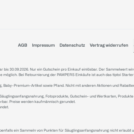
AGB
Impressum
Datenschutz
Vertrag widerrufen
sbar bis 30.09.2026. Nur ein Gutschein pro Einkauf einlösbar. Der Sammelwert wir
iale möglich. Bei Retournierung der PAMPERS Einkäufe ist auch das tiptoi Starter
g, Baby-Premium-Artikel sowie Pfand. Nicht mit anderen Aktionen und Rabatte
 Säuglingsanfangsnahrung, Fotoprodukte, Gutschein- und Wertkarten, Produkte
erbar. Preise werden kaufmännisch gerundet.
undet.
ebenfalls ein Sammeln von Punkten für Säuglingsanfangsnahrung nicht erlaubt 