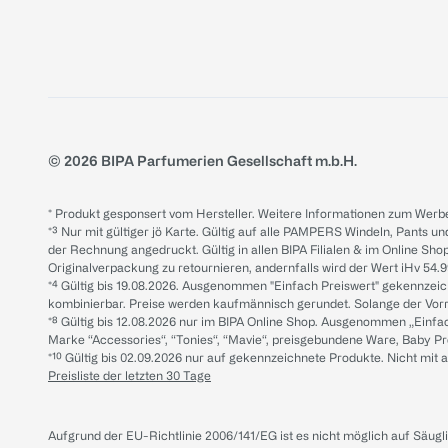
© 2026 BIPA Parfumerien Gesellschaft m.b.H.
* Produkt gesponsert vom Hersteller. Weitere Informationen zum Werbe
*³ Nur mit gültiger jö Karte. Gültig auf alle PAMPERS Windeln, Pants un
der Rechnung angedruckt. Gültig in allen BIPA Filialen & im Online Shop
Originalverpackung zu retournieren, andernfalls wird der Wert iHv 54.9
*⁴ Gültig bis 19.08.2026. Ausgenommen "Einfach Preiswert" gekennze
kombinierbar. Preise werden kaufmännisch gerundet. Solange der Vorrat 
*⁸ Gültig bis 12.08.2026 nur im BIPA Online Shop. Ausgenommen „Einf
Marke “Accessories“, “Tonies“, “Mavie“, preisgebundene Ware, Baby P
*¹⁰ Gültig bis 02.09.2026 nur auf gekennzeichnete Produkte. Nicht mi
Preisliste der letzten 30 Tage
Aufgrund der EU-Richtlinie 2006/141/EG ist es nicht möglich auf Säug