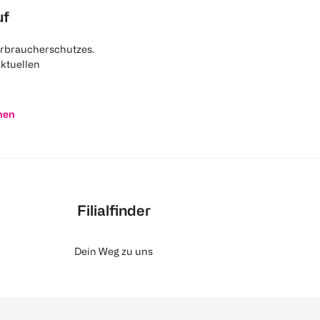
uf
rbraucherschutzes.
aktuellen
nen
Filialfinder
Dein Weg zu uns