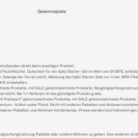
Gewinnspiele
treibenden direkt beim jeweiligen Produkt.
d Feuchttücher. Gutschein für ein tiptoi Starter-Set im Wert von 54.99 €, einlö
. Solange der Vorrat reicht. Abholung des tiptoi Starter Sets nur in der BIPA Fil
9 € einbehalten.
ichnete Produkte, mit SALE gekennzeichnete Produkte, Säuglingsanfangsnahrun
reicht. Bei 1+1 Aktionen ist das günstigste Produkt gratis.
ach Preiswert“ gekennzeichnete Produkte, mit SALE gekennzeichnete Produkte,
remium- Artikel sowie Pfand. Nicht mit anderen Rabatten und Aktionen kombini
t anderen Rabatten und Aktionen kombinierbar. Preise werden kaufmännisch ger
lingsanfangsnahrung Rabatte oder andere Aktionen zu geben. Des weiteren ist 