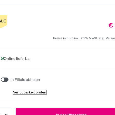
Pr
€ 
Preise in Euro inkl. 20 % MwSt. zzgl. Vers
Online lieferbar
In Filiale abholen
Verfügbarkeit prüfen
In den Warenkorb