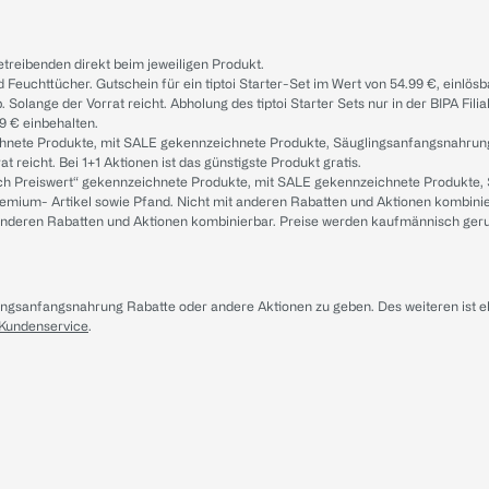
treibenden direkt beim jeweiligen Produkt.
d Feuchttücher. Gutschein für ein tiptoi Starter-Set im Wert von 54.99 €, einlö
. Solange der Vorrat reicht. Abholung des tiptoi Starter Sets nur in der BIPA Fil
9 € einbehalten.
ichnete Produkte, mit SALE gekennzeichnete Produkte, Säuglingsanfangsnahrun
reicht. Bei 1+1 Aktionen ist das günstigste Produkt gratis.
ach Preiswert“ gekennzeichnete Produkte, mit SALE gekennzeichnete Produkte,
remium- Artikel sowie Pfand. Nicht mit anderen Rabatten und Aktionen kombini
t anderen Rabatten und Aktionen kombinierbar. Preise werden kaufmännisch ger
lingsanfangsnahrung Rabatte oder andere Aktionen zu geben. Des weiteren ist 
 Kundenservice
.