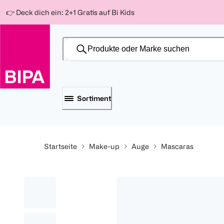
Weiter
Für
Für
Für
👉 Deck dich ein: 2+1 Gratis auf Bi Kids
zum
300 Ös
500 Ös
150 Ös
Inhalt
-20%
-10%
-15%
Sortiment
Startseite
Make-up
Auge
Mascaras