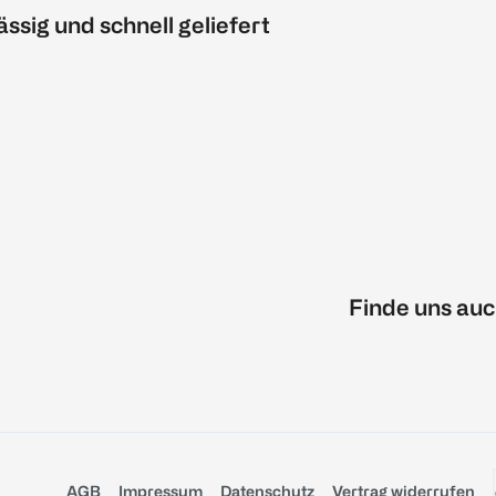
ässig und schnell geliefert
Finde uns auc
AGB
Impressum
Datenschutz
Vertrag widerrufen