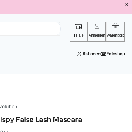
Filiale
Anmelden
Warenkorb
Aktionen
Fotoshop
volution
ispy False Lash Mascara
tück