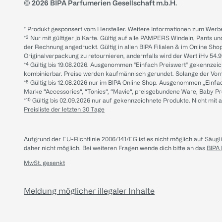
© 2026 BIPA Parfumerien Gesellschaft m.b.H.
* Produkt gesponsert vom Hersteller. Weitere Informationen zum Werbe
*³ Nur mit gültiger jö Karte. Gültig auf alle PAMPERS Windeln, Pants un
der Rechnung angedruckt. Gültig in allen BIPA Filialen & im Online Shop
Originalverpackung zu retournieren, andernfalls wird der Wert iHv 54.9
*⁴ Gültig bis 19.08.2026. Ausgenommen "Einfach Preiswert" gekennze
kombinierbar. Preise werden kaufmännisch gerundet. Solange der Vorrat 
*⁸ Gültig bis 12.08.2026 nur im BIPA Online Shop. Ausgenommen „Einf
Marke “Accessories“, “Tonies“, “Mavie“, preisgebundene Ware, Baby P
*¹⁰ Gültig bis 02.09.2026 nur auf gekennzeichnete Produkte. Nicht mi
Preisliste der letzten 30 Tage
Aufgrund der EU-Richtlinie 2006/141/EG ist es nicht möglich auf Säug
daher nicht möglich.
Bei weiteren Fragen wende dich bitte an das
BIPA
MwSt. gesenkt
Meldung möglicher illegaler Inhalte