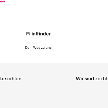
nen
Filialfinder
Dein Weg zu uns
 bezahlen
Wir sind zertif