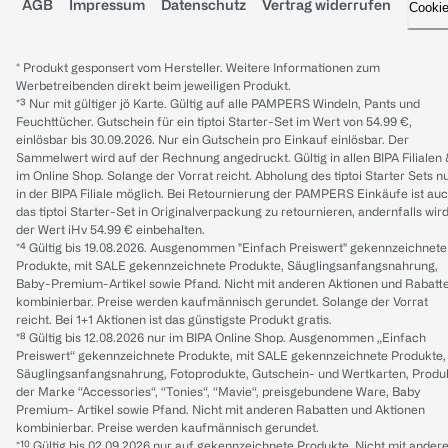
AGB
Impressum
Datenschutz
Vertrag widerrufen
Cooki
* Produkt gesponsert vom Hersteller. Weitere Informationen zum
Werbetreibenden direkt beim jeweiligen Produkt.
*³ Nur mit gültiger jö Karte. Gültig auf alle PAMPERS Windeln, Pants und
Feuchttücher. Gutschein für ein tiptoi Starter-Set im Wert von 54.99 €,
einlösbar bis 30.09.2026. Nur ein Gutschein pro Einkauf einlösbar. Der
Sammelwert wird auf der Rechnung angedruckt. Gültig in allen BIPA Filialen
im Online Shop. Solange der Vorrat reicht. Abholung des tiptoi Starter Sets n
in der BIPA Filiale möglich. Bei Retournierung der PAMPERS Einkäufe ist au
das tiptoi Starter-Set in Originalverpackung zu retournieren, andernfalls wir
der Wert iHv 54.99 € einbehalten.
*⁴ Gültig bis 19.08.2026. Ausgenommen "Einfach Preiswert" gekennzeichnete
Produkte, mit SALE gekennzeichnete Produkte, Säuglingsanfangsnahrung,
Baby-Premium-Artikel sowie Pfand. Nicht mit anderen Aktionen und Rabatt
kombinierbar. Preise werden kaufmännisch gerundet. Solange der Vorrat
reicht. Bei 1+1 Aktionen ist das günstigste Produkt gratis.
*⁸ Gültig bis 12.08.2026 nur im BIPA Online Shop. Ausgenommen „Einfach
Preiswert“ gekennzeichnete Produkte, mit SALE gekennzeichnete Produkte,
Säuglingsanfangsnahrung, Fotoprodukte, Gutschein- und Wertkarten, Produ
der Marke “Accessories“, “Tonies“, “Mavie“, preisgebundene Ware, Baby
Premium- Artikel sowie Pfand. Nicht mit anderen Rabatten und Aktionen
kombinierbar. Preise werden kaufmännisch gerundet.
*¹⁰ Gültig bis 02.09.2026 nur auf gekennzeichnete Produkte. Nicht mit ander