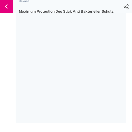
Rexona
Weiter
Für
Für
Für
zum
Maximum Protection Deo Stick Anti Bakterieller Schutz
300 Ös
500 Ös
150 Ös
Inhalt
-20%
-10%
-15%