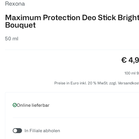
Rexona
Maximum Protection Deo Stick Brigh
Bouquet
50 ml
Preis
€ 4,
100 ml 9
Preise in Euro inkl. 20 % MwSt. zzgl. Versandkos
Online lieferbar
In Filiale abholen