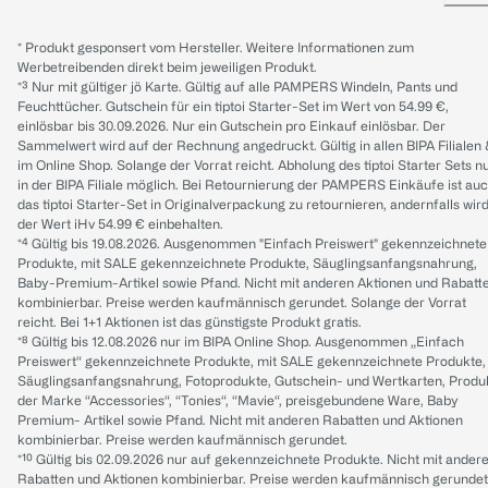
* Produkt gesponsert vom Hersteller. Weitere Informationen zum
Werbetreibenden direkt beim jeweiligen Produkt.
*³ Nur mit gültiger jö Karte. Gültig auf alle PAMPERS Windeln, Pants und
Feuchttücher. Gutschein für ein tiptoi Starter-Set im Wert von 54.99 €,
einlösbar bis 30.09.2026. Nur ein Gutschein pro Einkauf einlösbar. Der
Sammelwert wird auf der Rechnung angedruckt. Gültig in allen BIPA Filialen
im Online Shop. Solange der Vorrat reicht. Abholung des tiptoi Starter Sets n
in der BIPA Filiale möglich. Bei Retournierung der PAMPERS Einkäufe ist au
das tiptoi Starter-Set in Originalverpackung zu retournieren, andernfalls wir
der Wert iHv 54.99 € einbehalten.
*⁴ Gültig bis 19.08.2026. Ausgenommen "Einfach Preiswert" gekennzeichnete
Produkte, mit SALE gekennzeichnete Produkte, Säuglingsanfangsnahrung,
Baby-Premium-Artikel sowie Pfand. Nicht mit anderen Aktionen und Rabatt
kombinierbar. Preise werden kaufmännisch gerundet. Solange der Vorrat
reicht. Bei 1+1 Aktionen ist das günstigste Produkt gratis.
*⁸ Gültig bis 12.08.2026 nur im BIPA Online Shop. Ausgenommen „Einfach
Preiswert“ gekennzeichnete Produkte, mit SALE gekennzeichnete Produkte,
Säuglingsanfangsnahrung, Fotoprodukte, Gutschein- und Wertkarten, Produ
der Marke “Accessories“, “Tonies“, “Mavie“, preisgebundene Ware, Baby
Premium- Artikel sowie Pfand. Nicht mit anderen Rabatten und Aktionen
kombinierbar. Preise werden kaufmännisch gerundet.
*¹⁰ Gültig bis 02.09.2026 nur auf gekennzeichnete Produkte. Nicht mit ander
Rabatten und Aktionen kombinierbar. Preise werden kaufmännisch gerundet