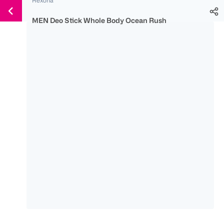
Weiter
Für
Für
Für
zum
300 Ös
500 Ös
150 Ös
MEN Deo Stick Whole Body Ocean Rush
Inhalt
-20%
-10%
-15%