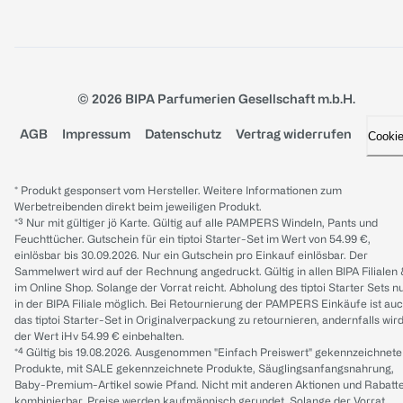
© 2026 BIPA Parfumerien Gesellschaft m.b.H.
AGB
Impressum
Datenschutz
Vertrag widerrufen
Cooki
* Produkt gesponsert vom Hersteller. Weitere Informationen zum
Werbetreibenden direkt beim jeweiligen Produkt.
*³ Nur mit gültiger jö Karte. Gültig auf alle PAMPERS Windeln, Pants und
Feuchttücher. Gutschein für ein tiptoi Starter-Set im Wert von 54.99 €,
einlösbar bis 30.09.2026. Nur ein Gutschein pro Einkauf einlösbar. Der
Sammelwert wird auf der Rechnung angedruckt. Gültig in allen BIPA Filialen
im Online Shop. Solange der Vorrat reicht. Abholung des tiptoi Starter Sets n
in der BIPA Filiale möglich. Bei Retournierung der PAMPERS Einkäufe ist au
das tiptoi Starter-Set in Originalverpackung zu retournieren, andernfalls wir
der Wert iHv 54.99 € einbehalten.
*⁴ Gültig bis 19.08.2026. Ausgenommen "Einfach Preiswert" gekennzeichnete
Produkte, mit SALE gekennzeichnete Produkte, Säuglingsanfangsnahrung,
Baby-Premium-Artikel sowie Pfand. Nicht mit anderen Aktionen und Rabatt
kombinierbar. Preise werden kaufmännisch gerundet. Solange der Vorrat