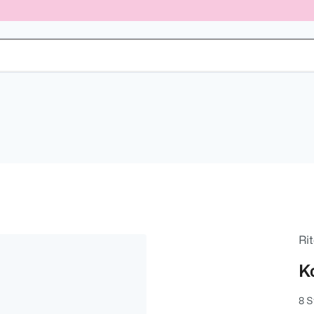
Ri
K
8 S