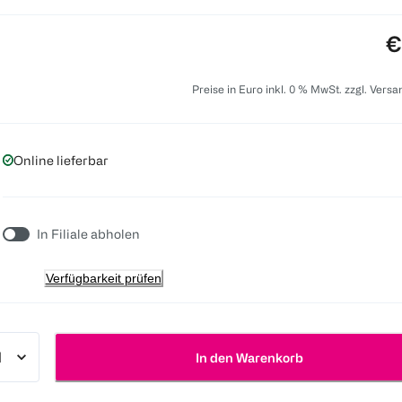
P
€
Preise in Euro inkl. 0 % MwSt. zzgl. Vers
Online lieferbar
In Filiale abholen
Verfügbarkeit prüfen
In den Warenkorb