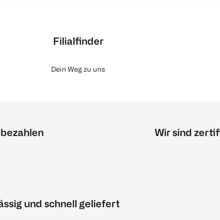
Filialfinder
Dein Weg zu uns
 bezahlen
Wir sind zertif
ässig und schnell geliefert