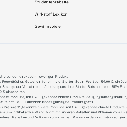
Studentenrabatte
Wirkstoff Lexikon
Gewinnspiele
treibenden direkt beim jeweiligen Produkt.
d Feuchttücher. Gutschein für ein tiptoi Starter-Set im Wert von 54.99 €, einlö
. Solange der Vorrat reicht. Abholung des tiptoi Starter Sets nur in der BIPA Fil
9 € einbehalten.
ichnete Produkte, mit SALE gekennzeichnete Produkte, Säuglingsanfangsnahrun
reicht. Bei 1+1 Aktionen ist das günstigste Produkt gratis.
ach Preiswert“ gekennzeichnete Produkte, mit SALE gekennzeichnete Produkte,
remium- Artikel sowie Pfand. Nicht mit anderen Rabatten und Aktionen kombini
t anderen Rabatten und Aktionen kombinierbar. Preise werden kaufmännisch ger