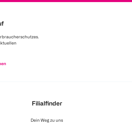
uf
rbraucherschutzes.
aktuellen
nen
Filialfinder
Dein Weg zu uns