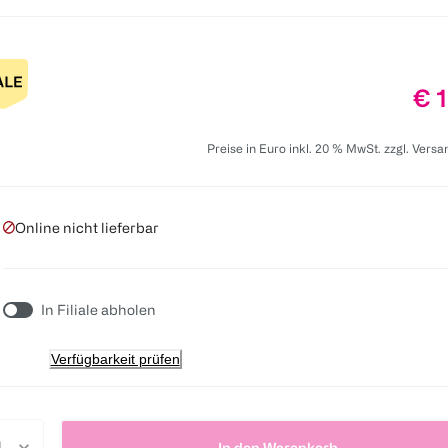
Pre
€ 
Preise in Euro inkl. 20 % MwSt. zzgl. Vers
Online nicht lieferbar
In Filiale abholen
Verfügbarkeit prüfen
In den Warenkorb