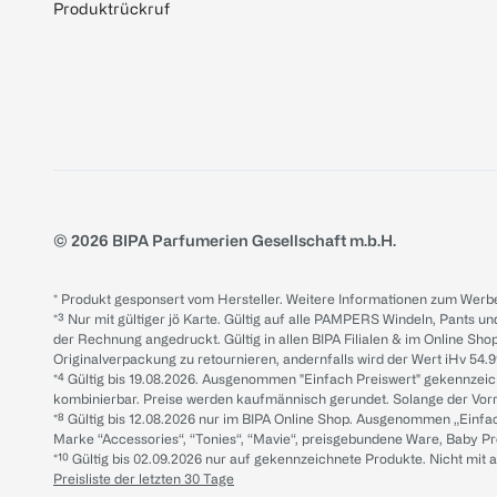
Produktrückruf
© 2026 BIPA Parfumerien Gesellschaft m.b.H.
* Produkt gesponsert vom Hersteller. Weitere Informationen zum Werbe
*³ Nur mit gültiger jö Karte. Gültig auf alle PAMPERS Windeln, Pants un
der Rechnung angedruckt. Gültig in allen BIPA Filialen & im Online Shop
Originalverpackung zu retournieren, andernfalls wird der Wert iHv 54.9
*⁴ Gültig bis 19.08.2026. Ausgenommen "Einfach Preiswert" gekennze
kombinierbar. Preise werden kaufmännisch gerundet. Solange der Vorrat 
*⁸ Gültig bis 12.08.2026 nur im BIPA Online Shop. Ausgenommen „Einf
Marke “Accessories“, “Tonies“, “Mavie“, preisgebundene Ware, Baby P
*¹⁰ Gültig bis 02.09.2026 nur auf gekennzeichnete Produkte. Nicht mi
Preisliste der letzten 30 Tage