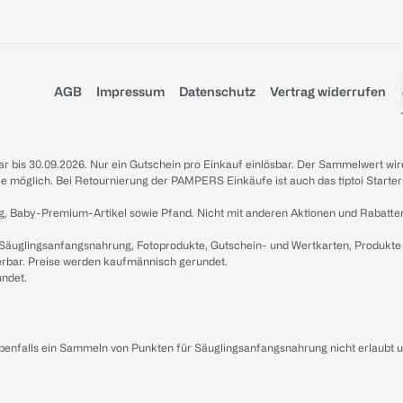
AGB
Impressum
Datenschutz
Vertrag widerrufen
sbar bis 30.09.2026. Nur ein Gutschein pro Einkauf einlösbar. Der Sammelwert wir
iale möglich. Bei Retournierung der PAMPERS Einkäufe ist auch das tiptoi Starter
g, Baby-Premium-Artikel sowie Pfand. Nicht mit anderen Aktionen und Rabatte
 Säuglingsanfangsnahrung, Fotoprodukte, Gutschein- und Wertkarten, Produkte
erbar. Preise werden kaufmännisch gerundet.
undet.
ebenfalls ein Sammeln von Punkten für Säuglingsanfangsnahrung nicht erlaubt 