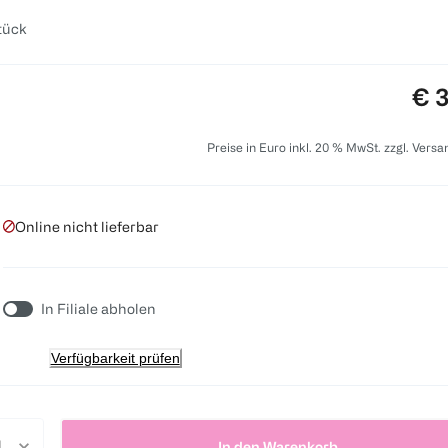
tück
Pre
€ 3
Preise in Euro inkl. 20 % MwSt. zzgl. Vers
Online nicht lieferbar
In Filiale abholen
Verfügbarkeit prüfen
In den Warenkorb