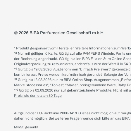
© 2026 BIPA Parfumerien Gesellschaft m.b.H.
* Produkt gesponsert vom Hersteller. Weitere Informationen zum Werbe
*³ Nur mit gültiger jö Karte. Gültig auf alle PAMPERS Windeln, Pants un
der Rechnung angedruckt. Gültig in allen BIPA Filialen & im Online Shop
Originalverpackung zu retournieren, andernfalls wird der Wert iHv 54.9
*⁴ Gültig bis 19.08.2026. Ausgenommen "Einfach Preiswert" gekennze
kombinierbar. Preise werden kaufmännisch gerundet. Solange der Vorrat 
*⁸ Gültig bis 12.08.2026 nur im BIPA Online Shop. Ausgenommen „Einf
Marke “Accessories“, “Tonies“, “Mavie“, preisgebundene Ware, Baby P
*¹⁰ Gültig bis 02.09.2026 nur auf gekennzeichnete Produkte. Nicht mi
Preisliste der letzten 30 Tage
Aufgrund der EU-Richtlinie 2006/141/EG ist es nicht möglich auf Säug
daher nicht möglich.
Bei weiteren Fragen wende dich bitte an das
BIPA
MwSt. gesenkt