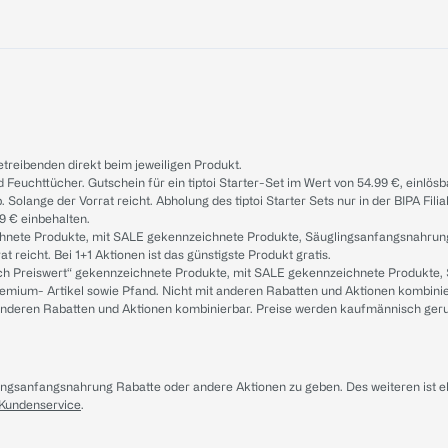
treibenden direkt beim jeweiligen Produkt.
d Feuchttücher. Gutschein für ein tiptoi Starter-Set im Wert von 54.99 €, einlö
. Solange der Vorrat reicht. Abholung des tiptoi Starter Sets nur in der BIPA Fil
9 € einbehalten.
ichnete Produkte, mit SALE gekennzeichnete Produkte, Säuglingsanfangsnahrun
reicht. Bei 1+1 Aktionen ist das günstigste Produkt gratis.
ach Preiswert“ gekennzeichnete Produkte, mit SALE gekennzeichnete Produkte,
remium- Artikel sowie Pfand. Nicht mit anderen Rabatten und Aktionen kombini
t anderen Rabatten und Aktionen kombinierbar. Preise werden kaufmännisch ger
lingsanfangsnahrung Rabatte oder andere Aktionen zu geben. Des weiteren ist 
 Kundenservice
.