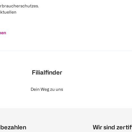
rbraucherschutzes.
aktuellen
nen
Filialfinder
Dein Weg zu uns
 bezahlen
Wir sind zertif