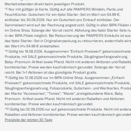
Werbetreibenden direkt beim jeweiligen Produkt.
*³ Nur mit gültiger jö Karte. Gültig auf alle PAMPERS Windeln, Pants und
Feuchttücher. Gutschein für ein tiptoi Starter-Set im Wert von 54.99 €,
einlösbar bis 30.09.2026. Nur ein Gutschein pro Einkauf einlösbar. Der
Sammelwert wird auf der Rechnung angedruckt. Gültig in allen BIPA Filialen
im Online Shop. Solange der Vorrat reicht. Abholung des tiptoi Starter Sets n
in der BIPA Filiale möglich. Bei Retournierung der PAMPERS Einkäufe ist au
das tiptoi Starter-Set in Originalverpackung zu retournieren, andernfalls wir
der Wert iHv 54.99 € einbehalten.
*⁴ Gültig bis 19.08.2026. Ausgenommen "Einfach Preiswert" gekennzeichnete
Produkte, mit SALE gekennzeichnete Produkte, Säuglingsanfangsnahrung,
Baby-Premium-Artikel sowie Pfand. Nicht mit anderen Aktionen und Rabatt
kombinierbar. Preise werden kaufmännisch gerundet. Solange der Vorrat
reicht. Bei 1+1 Aktionen ist das günstigste Produkt gratis.
*⁸ Gültig bis 12.08.2026 nur im BIPA Online Shop. Ausgenommen „Einfach
Preiswert“ gekennzeichnete Produkte, mit SALE gekennzeichnete Produkte,
Säuglingsanfangsnahrung, Fotoprodukte, Gutschein- und Wertkarten, Produ
der Marke “Accessories“, “Tonies“, “Mavie“, preisgebundene Ware, Baby
Premium- Artikel sowie Pfand. Nicht mit anderen Rabatten und Aktionen
kombinierbar. Preise werden kaufmännisch gerundet.
*¹⁰ Gültig bis 02.09.2026 nur auf gekennzeichnete Produkte. Nicht mit ander
Rabatten und Aktionen kombinierbar. Preise werden kaufmännisch gerundet
Preisliste der letzten 30 Tage