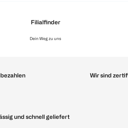
Filialfinder
Dein Weg zu uns
 bezahlen
Wir sind zertif
ässig und schnell geliefert