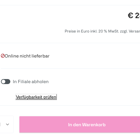
Pre
€ 2
Preise in Euro inkl. 20 % MwSt. zzgl. Vers
Online nicht lieferbar
In Filiale abholen
Verfügbarkeit prüfen
In den Warenkorb