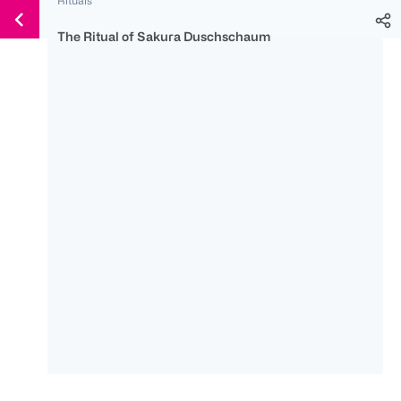
Weiter
Für
Für
Für
zum
300 Ös
500 Ös
150 Ös
The Ritual of Sakura Duschschaum
Inhalt
-20%
-10%
-15%