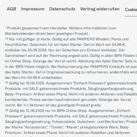
AGB
Impressum
Datenschutz
Vertrag widerrufen
Cooki
* Produkt gesponsert vom Hersteller. Weitere Informationen zum
Werbetreibenden direkt beim jeweiligen Produkt.
*³ Nur mit gültiger jö Karte. Gültig auf alle PAMPERS Windeln, Pants und
Feuchttücher. Gutschein für ein tiptoi Starter-Set im Wert von 54.99 €,
einlösbar bis 30.09.2026. Nur ein Gutschein pro Einkauf einlösbar. Der
Sammelwert wird auf der Rechnung angedruckt. Gültig in allen BIPA Filialen
im Online Shop. Solange der Vorrat reicht. Abholung des tiptoi Starter Sets n
in der BIPA Filiale möglich. Bei Retournierung der PAMPERS Einkäufe ist au
das tiptoi Starter-Set in Originalverpackung zu retournieren, andernfalls wir
der Wert iHv 54.99 € einbehalten.
*⁴ Gültig bis 19.08.2026. Ausgenommen "Einfach Preiswert" gekennzeichnete
Produkte, mit SALE gekennzeichnete Produkte, Säuglingsanfangsnahrung,
Baby-Premium-Artikel sowie Pfand. Nicht mit anderen Aktionen und Rabatt
kombinierbar. Preise werden kaufmännisch gerundet. Solange der Vorrat
reicht. Bei 1+1 Aktionen ist das günstigste Produkt gratis.
*⁸ Gültig bis 12.08.2026 nur im BIPA Online Shop. Ausgenommen „Einfach
Preiswert“ gekennzeichnete Produkte, mit SALE gekennzeichnete Produkte,
Säuglingsanfangsnahrung, Fotoprodukte, Gutschein- und Wertkarten, Produ
der Marke “Accessories“, “Tonies“, “Mavie“, preisgebundene Ware, Baby
Premium- Artikel sowie Pfand. Nicht mit anderen Rabatten und Aktionen