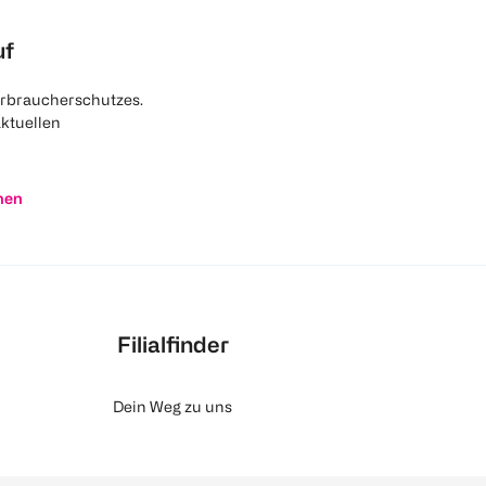
uf
rbraucherschutzes.
aktuellen
nen
Filialfinder
Dein Weg zu uns