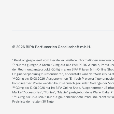
© 2026 BIPA Parfumerien Gesellschaft m.b.H.
* Produkt gesponsert vom Hersteller. Weitere Informationen zum Werbe
*³ Nur mit gültiger jö Karte. Gültig auf alle PAMPERS Windeln, Pants un
der Rechnung angedruckt. Gültig in allen BIPA Filialen & im Online Shop
Originalverpackung zu retournieren, andernfalls wird der Wert iHv 54.9
*⁴ Gültig bis 19.08.2026. Ausgenommen "Einfach Preiswert" gekennze
kombinierbar. Preise werden kaufmännisch gerundet. Solange der Vorrat 
*⁸ Gültig bis 12.08.2026 nur im BIPA Online Shop. Ausgenommen „Einf
Marke “Accessories“, “Tonies“, “Mavie“, preisgebundene Ware, Baby P
*¹⁰ Gültig bis 02.09.2026 nur auf gekennzeichnete Produkte. Nicht mi
Preisliste der letzten 30 Tage