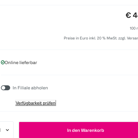
Pre
€ 4
100 
Preise in Euro inkl. 20 % MwSt. zzgl. Vers
Online lieferbar
In Filiale abholen
Verfügbarkeit prüfen
In den Warenkorb