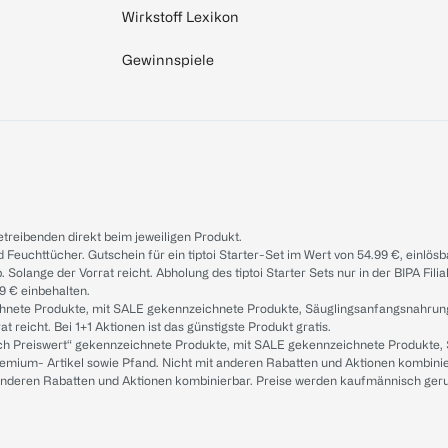
Wirkstoff Lexikon
Gewinnspiele
treibenden direkt beim jeweiligen Produkt.
d Feuchttücher. Gutschein für ein tiptoi Starter-Set im Wert von 54.99 €, einlö
. Solange der Vorrat reicht. Abholung des tiptoi Starter Sets nur in der BIPA Fil
9 € einbehalten.
ichnete Produkte, mit SALE gekennzeichnete Produkte, Säuglingsanfangsnahrun
reicht. Bei 1+1 Aktionen ist das günstigste Produkt gratis.
ach Preiswert“ gekennzeichnete Produkte, mit SALE gekennzeichnete Produkte,
remium- Artikel sowie Pfand. Nicht mit anderen Rabatten und Aktionen kombini
t anderen Rabatten und Aktionen kombinierbar. Preise werden kaufmännisch ger