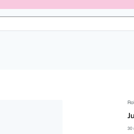
Ro
Ju
30 