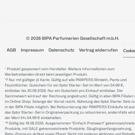
© 2026 BIPA Parfumerien Gesellschaft m.b.H.
AGB
Impressum
Datenschutz
Vertrag widerrufen
Cooki
* Produkt gesponsert vom Hersteller. Weitere Informationen zum
Werbetreibenden direkt beim jeweiligen Produkt.
*³ Nur mit gültiger jö Karte. Gültig auf alle PAMPERS Windeln, Pants und
Feuchttücher. Gutschein für ein tiptoi Starter-Set im Wert von 54.99 €,
einlösbar bis 30.09.2026. Nur ein Gutschein pro Einkauf einlösbar. Der
Sammelwert wird auf der Rechnung angedruckt. Gültig in allen BIPA Filialen
im Online Shop. Solange der Vorrat reicht. Abholung des tiptoi Starter Sets n
in der BIPA Filiale möglich. Bei Retournierung der PAMPERS Einkäufe ist au
das tiptoi Starter-Set in Originalverpackung zu retournieren, andernfalls wir
der Wert iHv 54.99 € einbehalten.
*⁴ Gültig bis 19.08.2026. Ausgenommen "Einfach Preiswert" gekennzeichnete
Produkte, mit SALE gekennzeichnete Produkte, Säuglingsanfangsnahrung,
Baby-Premium-Artikel sowie Pfand. Nicht mit anderen Aktionen und Rabatt