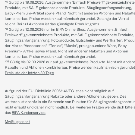
*⁴ Gültig bis 19.08.2026. Ausgenommen "Einfach Preiswert" gekennzeichnete
Produkte, mit SALE gekennzeichnete Produkte, Säuglingsanfangsnahrung,
Baby-Premium-Artikel sowie Pfand. Nicht mit anderen Aktionen und Rabatt
kombinierbar. Preise werden kaufmännisch gerundet. Solange der Vorrat
reicht. Bei 1+1 Aktionen ist das günstigste Produkt gratis.
*⁸ Gültig bis 12.08.2026 nur im BIPA Online Shop. Ausgenommen „Einfach
Preiswert“ gekennzeichnete Produkte, mit SALE gekennzeichnete Produkte,
Säuglingsanfangsnahrung, Fotoprodukte, Gutschein- und Wertkarten, Produ
der Marke “Accessories“, “Tonies“, “Mavie“, preisgebundene Ware, Baby
Premium- Artikel sowie Pfand. Nicht mit anderen Rabatten und Aktionen
kombinierbar. Preise werden kaufmännisch gerundet.
*¹⁰ Gültig bis 02.09.2026 nur auf gekennzeichnete Produkte. Nicht mit ander
Rabatten und Aktionen kombinierbar. Preise werden kaufmännisch gerundet
Preisliste der letzten 30 Tage
Aufgrund der EU-Richtlinie 2006/141/EG ist es nicht möglich auf
Säuglingsanfangsnahrung Rabatte oder andere Aktionen zu geben. Des
weiteren ist ebenfalls ein Sammeln von Punkten für Säuglingsanfangsnahru
nicht erlaubt und daher nicht möglich.
Bei weiteren Fragen wende dich bitte 
das
BIPA Kundenservice
.
MwSt. gesenkt