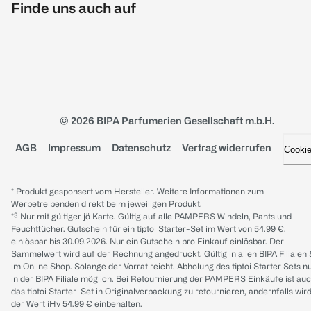
Finde uns auch auf
© 2026 BIPA Parfumerien Gesellschaft m.b.H.
AGB
Impressum
Datenschutz
Vertrag widerrufen
Cooki
* Produkt gesponsert vom Hersteller. Weitere Informationen zum
Werbetreibenden direkt beim jeweiligen Produkt.
*³ Nur mit gültiger jö Karte. Gültig auf alle PAMPERS Windeln, Pants und
Feuchttücher. Gutschein für ein tiptoi Starter-Set im Wert von 54.99 €,
einlösbar bis 30.09.2026. Nur ein Gutschein pro Einkauf einlösbar. Der
Sammelwert wird auf der Rechnung angedruckt. Gültig in allen BIPA Filialen
im Online Shop. Solange der Vorrat reicht. Abholung des tiptoi Starter Sets n
in der BIPA Filiale möglich. Bei Retournierung der PAMPERS Einkäufe ist au
das tiptoi Starter-Set in Originalverpackung zu retournieren, andernfalls wir
der Wert iHv 54.99 € einbehalten.