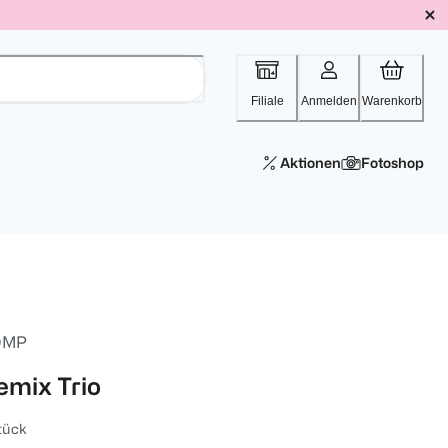
Filiale
Anmelden
Warenkorb
Aktionen
Fotoshop
OMP
emix Trio
tück