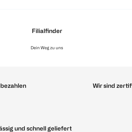
Filialfinder
Dein Weg zu uns
 bezahlen
Wir sind zertif
ässig und schnell geliefert