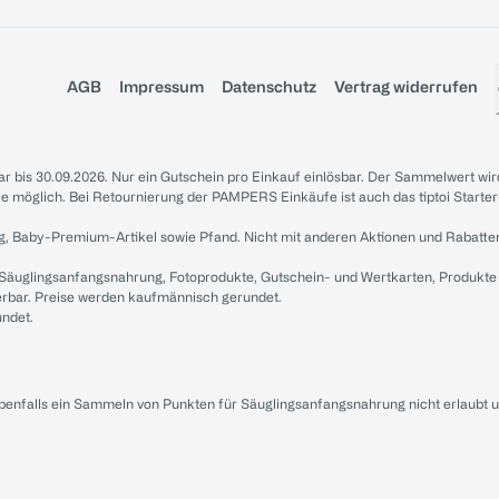
AGB
Impressum
Datenschutz
Vertrag widerrufen
sbar bis 30.09.2026. Nur ein Gutschein pro Einkauf einlösbar. Der Sammelwert wir
iale möglich. Bei Retournierung der PAMPERS Einkäufe ist auch das tiptoi Starter
g, Baby-Premium-Artikel sowie Pfand. Nicht mit anderen Aktionen und Rabatte
 Säuglingsanfangsnahrung, Fotoprodukte, Gutschein- und Wertkarten, Produkte
erbar. Preise werden kaufmännisch gerundet.
undet.
ebenfalls ein Sammeln von Punkten für Säuglingsanfangsnahrung nicht erlaubt 