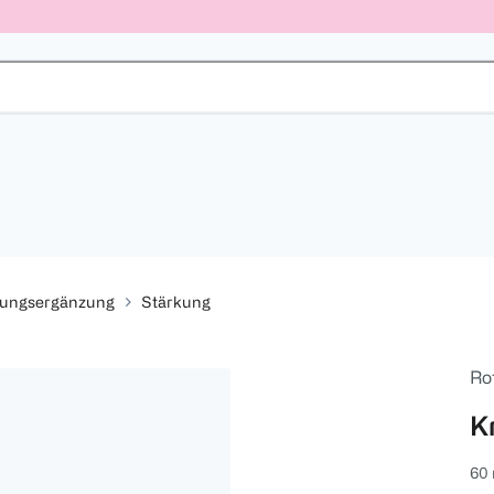
rungsergänzung
Stärkung
Ro
K
60 