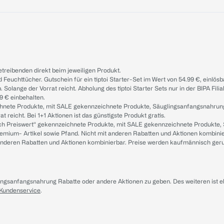
treibenden direkt beim jeweiligen Produkt.
d Feuchttücher. Gutschein für ein tiptoi Starter-Set im Wert von 54.99 €, einlö
. Solange der Vorrat reicht. Abholung des tiptoi Starter Sets nur in der BIPA Fil
9 € einbehalten.
ichnete Produkte, mit SALE gekennzeichnete Produkte, Säuglingsanfangsnahrun
reicht. Bei 1+1 Aktionen ist das günstigste Produkt gratis.
ach Preiswert“ gekennzeichnete Produkte, mit SALE gekennzeichnete Produkte,
remium- Artikel sowie Pfand. Nicht mit anderen Rabatten und Aktionen kombini
t anderen Rabatten und Aktionen kombinierbar. Preise werden kaufmännisch ger
lingsanfangsnahrung Rabatte oder andere Aktionen zu geben. Des weiteren ist 
 Kundenservice
.