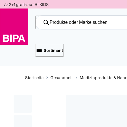
Weiter
👉 2+1 gratis auf BI KIDS
Für
Für
Für
zum
300 Ös
500 Ös
150 Ös
Inhalt
-20%
-10%
-15%
Sortiment
Startseite
Gesundheit
Medizinprodukte & Nah