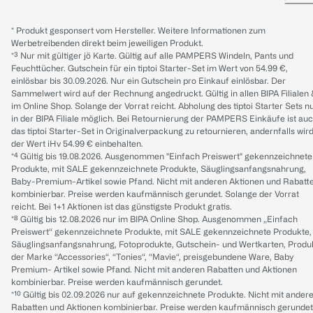
* Produkt gesponsert vom Hersteller. Weitere Informationen zum
Werbetreibenden direkt beim jeweiligen Produkt.
*³ Nur mit gültiger jö Karte. Gültig auf alle PAMPERS Windeln, Pants und
Feuchttücher. Gutschein für ein tiptoi Starter-Set im Wert von 54.99 €,
einlösbar bis 30.09.2026. Nur ein Gutschein pro Einkauf einlösbar. Der
Sammelwert wird auf der Rechnung angedruckt. Gültig in allen BIPA Filialen
im Online Shop. Solange der Vorrat reicht. Abholung des tiptoi Starter Sets n
in der BIPA Filiale möglich. Bei Retournierung der PAMPERS Einkäufe ist au
das tiptoi Starter-Set in Originalverpackung zu retournieren, andernfalls wir
der Wert iHv 54.99 € einbehalten.
*⁴ Gültig bis 19.08.2026. Ausgenommen "Einfach Preiswert" gekennzeichnete
Produkte, mit SALE gekennzeichnete Produkte, Säuglingsanfangsnahrung,
Baby-Premium-Artikel sowie Pfand. Nicht mit anderen Aktionen und Rabatt
kombinierbar. Preise werden kaufmännisch gerundet. Solange der Vorrat
reicht. Bei 1+1 Aktionen ist das günstigste Produkt gratis.
*⁸ Gültig bis 12.08.2026 nur im BIPA Online Shop. Ausgenommen „Einfach
Preiswert“ gekennzeichnete Produkte, mit SALE gekennzeichnete Produkte,
Säuglingsanfangsnahrung, Fotoprodukte, Gutschein- und Wertkarten, Produ
der Marke “Accessories“, “Tonies“, “Mavie“, preisgebundene Ware, Baby
Premium- Artikel sowie Pfand. Nicht mit anderen Rabatten und Aktionen
kombinierbar. Preise werden kaufmännisch gerundet.
*¹⁰ Gültig bis 02.09.2026 nur auf gekennzeichnete Produkte. Nicht mit ander
Rabatten und Aktionen kombinierbar. Preise werden kaufmännisch gerundet