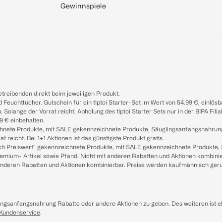
Gewinnspiele
treibenden direkt beim jeweiligen Produkt.
d Feuchttücher. Gutschein für ein tiptoi Starter-Set im Wert von 54.99 €, einlö
. Solange der Vorrat reicht. Abholung des tiptoi Starter Sets nur in der BIPA Fil
9 € einbehalten.
ichnete Produkte, mit SALE gekennzeichnete Produkte, Säuglingsanfangsnahrun
reicht. Bei 1+1 Aktionen ist das günstigste Produkt gratis.
ach Preiswert“ gekennzeichnete Produkte, mit SALE gekennzeichnete Produkte,
remium- Artikel sowie Pfand. Nicht mit anderen Rabatten und Aktionen kombini
t anderen Rabatten und Aktionen kombinierbar. Preise werden kaufmännisch ger
lingsanfangsnahrung Rabatte oder andere Aktionen zu geben. Des weiteren ist 
 Kundenservice
.