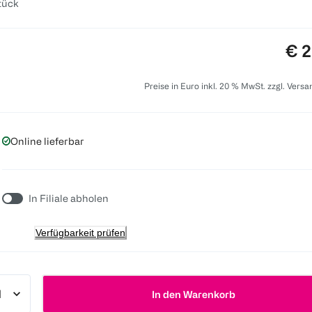
tück
Pre
€ 2
Preise in Euro inkl. 20 % MwSt. zzgl. Vers
Online lieferbar
In Filiale abholen
Verfügbarkeit prüfen
In den Warenkorb