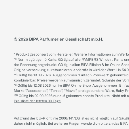
© 2026 BIPA Parfumerien Gesellschaft m.b.H.
* Produkt gesponsert vom Hersteller. Weitere Informationen zum Werbe
*³ Nur mit gültiger jö Karte. Gültig auf alle PAMPERS Windeln, Pants un
der Rechnung angedruckt. Gültig in allen BIPA Filialen & im Online Shop
Originalverpackung zu retournieren, andernfalls wird der Wert iHv 54.9
*⁴ Gültig bis 19.08.2026. Ausgenommen "Einfach Preiswert" gekennze
kombinierbar. Preise werden kaufmännisch gerundet. Solange der Vorrat 
*⁸ Gültig bis 12.08.2026 nur im BIPA Online Shop. Ausgenommen „Einf
Marke “Accessories“, “Tonies“, “Mavie“, preisgebundene Ware, Baby P
*¹⁰ Gültig bis 02.09.2026 nur auf gekennzeichnete Produkte. Nicht mi
Preisliste der letzten 30 Tage
Aufgrund der EU-Richtlinie 2006/141/EG ist es nicht möglich auf Säug
daher nicht möglich.
Bei weiteren Fragen wende dich bitte an das
BIPA