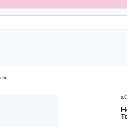
ets
s.O
H
T