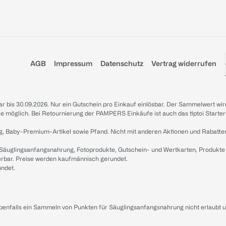
AGB
Impressum
Datenschutz
Vertrag widerrufen
sbar bis 30.09.2026. Nur ein Gutschein pro Einkauf einlösbar. Der Sammelwert wir
iale möglich. Bei Retournierung der PAMPERS Einkäufe ist auch das tiptoi Starter
g, Baby-Premium-Artikel sowie Pfand. Nicht mit anderen Aktionen und Rabatte
 Säuglingsanfangsnahrung, Fotoprodukte, Gutschein- und Wertkarten, Produkte
erbar. Preise werden kaufmännisch gerundet.
undet.
ebenfalls ein Sammeln von Punkten für Säuglingsanfangsnahrung nicht erlaubt 