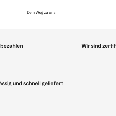
Dein Weg zu uns
 bezahlen
Wir sind zertif
ässig und schnell geliefert