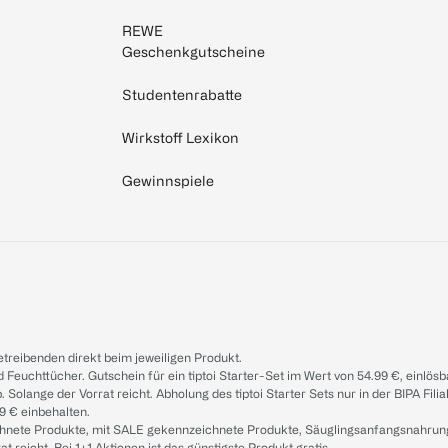
REWE
Geschenkgutscheine
Studentenrabatte
Wirkstoff Lexikon
Gewinnspiele
treibenden direkt beim jeweiligen Produkt.
d Feuchttücher. Gutschein für ein tiptoi Starter-Set im Wert von 54.99 €, einlö
. Solange der Vorrat reicht. Abholung des tiptoi Starter Sets nur in der BIPA Fil
9 € einbehalten.
ichnete Produkte, mit SALE gekennzeichnete Produkte, Säuglingsanfangsnahrun
reicht. Bei 1+1 Aktionen ist das günstigste Produkt gratis.