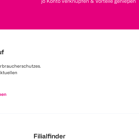
jö Konto verknüpfen & Vorteile genießen
uf
rbraucherschutzes.
aktuellen
nen
Filialfinder