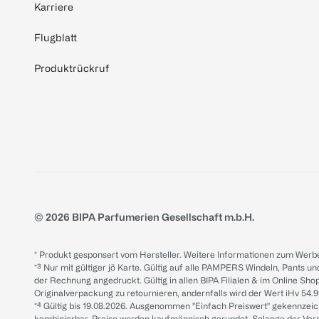
Karriere
Flugblatt
Produktrückruf
© 2026 BIPA Parfumerien Gesellschaft m.b.H.
* Produkt gesponsert vom Hersteller. Weitere Informationen zum Werbe
*³ Nur mit gültiger jö Karte. Gültig auf alle PAMPERS Windeln, Pants un
der Rechnung angedruckt. Gültig in allen BIPA Filialen & im Online Shop
Originalverpackung zu retournieren, andernfalls wird der Wert iHv 54.9
*⁴ Gültig bis 19.08.2026. Ausgenommen "Einfach Preiswert" gekennze
kombinierbar. Preise werden kaufmännisch gerundet. Solange der Vorrat 