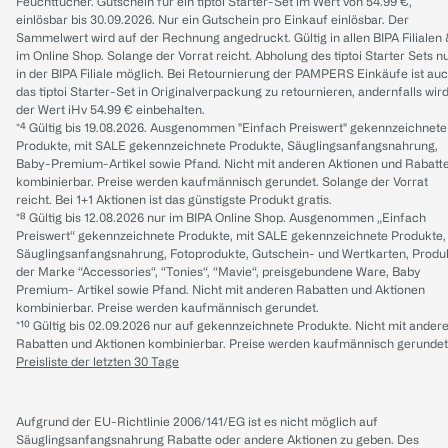
Feuchttücher. Gutschein für ein tiptoi Starter-Set im Wert von 54.99 €,
einlösbar bis 30.09.2026. Nur ein Gutschein pro Einkauf einlösbar. Der
Sammelwert wird auf der Rechnung angedruckt. Gültig in allen BIPA Filialen
im Online Shop. Solange der Vorrat reicht. Abholung des tiptoi Starter Sets n
in der BIPA Filiale möglich. Bei Retournierung der PAMPERS Einkäufe ist au
das tiptoi Starter-Set in Originalverpackung zu retournieren, andernfalls wir
der Wert iHv 54.99 € einbehalten.
*⁴ Gültig bis 19.08.2026. Ausgenommen "Einfach Preiswert" gekennzeichnete
Produkte, mit SALE gekennzeichnete Produkte, Säuglingsanfangsnahrung,
Baby-Premium-Artikel sowie Pfand. Nicht mit anderen Aktionen und Rabatt
kombinierbar. Preise werden kaufmännisch gerundet. Solange der Vorrat
reicht. Bei 1+1 Aktionen ist das günstigste Produkt gratis.
*⁸ Gültig bis 12.08.2026 nur im BIPA Online Shop. Ausgenommen „Einfach
Preiswert“ gekennzeichnete Produkte, mit SALE gekennzeichnete Produkte,
Säuglingsanfangsnahrung, Fotoprodukte, Gutschein- und Wertkarten, Produ
der Marke “Accessories“, “Tonies“, “Mavie“, preisgebundene Ware, Baby
Premium- Artikel sowie Pfand. Nicht mit anderen Rabatten und Aktionen
kombinierbar. Preise werden kaufmännisch gerundet.
*¹⁰ Gültig bis 02.09.2026 nur auf gekennzeichnete Produkte. Nicht mit ander
Rabatten und Aktionen kombinierbar. Preise werden kaufmännisch gerundet
Preisliste der letzten 30 Tage
Aufgrund der EU-Richtlinie 2006/141/EG ist es nicht möglich auf
Säuglingsanfangsnahrung Rabatte oder andere Aktionen zu geben. Des