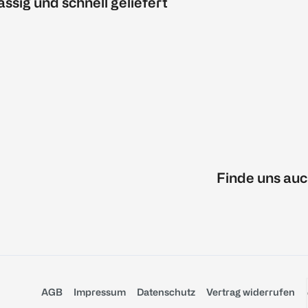
ässig und schnell geliefert
Finde uns auc
AGB
Impressum
Datenschutz
Vertrag widerrufen