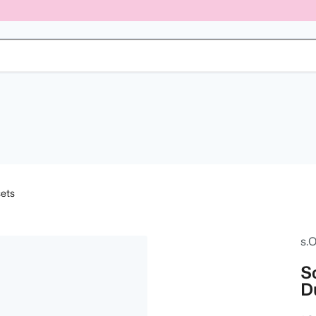
ets
s.O
S
D