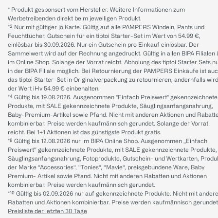
* Produkt gesponsert vom Hersteller. Weitere Informationen zum
Werbetreibenden direkt beim jeweiligen Produkt.
*³ Nur mit gültiger jö Karte. Gültig auf alle PAMPERS Windeln, Pants und
Feuchttücher. Gutschein für ein tiptoi Starter-Set im Wert von 54.99 €,
einlösbar bis 30.09.2026. Nur ein Gutschein pro Einkauf einlösbar. Der
Sammelwert wird auf der Rechnung angedruckt. Gültig in allen BIPA Filialen
im Online Shop. Solange der Vorrat reicht. Abholung des tiptoi Starter Sets n
in der BIPA Filiale möglich. Bei Retournierung der PAMPERS Einkäufe ist au
das tiptoi Starter-Set in Originalverpackung zu retournieren, andernfalls wir
der Wert iHv 54.99 € einbehalten.
*⁴ Gültig bis 19.08.2026. Ausgenommen "Einfach Preiswert" gekennzeichnete
Produkte, mit SALE gekennzeichnete Produkte, Säuglingsanfangsnahrung,
Baby-Premium-Artikel sowie Pfand. Nicht mit anderen Aktionen und Rabatt
kombinierbar. Preise werden kaufmännisch gerundet. Solange der Vorrat
reicht. Bei 1+1 Aktionen ist das günstigste Produkt gratis.
*⁸ Gültig bis 12.08.2026 nur im BIPA Online Shop. Ausgenommen „Einfach
Preiswert“ gekennzeichnete Produkte, mit SALE gekennzeichnete Produkte,
Säuglingsanfangsnahrung, Fotoprodukte, Gutschein- und Wertkarten, Produ
der Marke “Accessories“, “Tonies“, “Mavie“, preisgebundene Ware, Baby
Premium- Artikel sowie Pfand. Nicht mit anderen Rabatten und Aktionen
kombinierbar. Preise werden kaufmännisch gerundet.
*¹⁰ Gültig bis 02.09.2026 nur auf gekennzeichnete Produkte. Nicht mit ander
Rabatten und Aktionen kombinierbar. Preise werden kaufmännisch gerundet
Preisliste der letzten 30 Tage