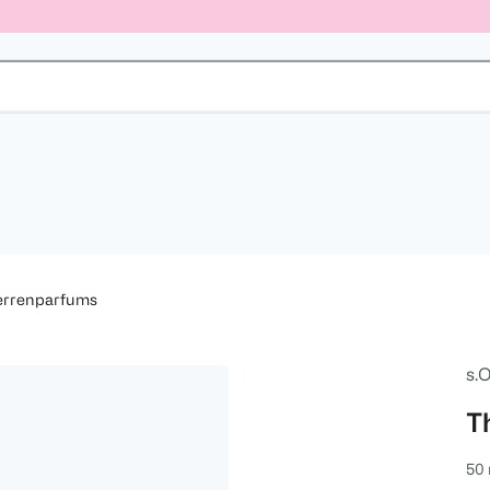
errenparfums
s.O
T
50 