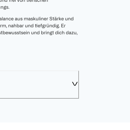
nd frei von tierischen
ungs.
alance aus maskuliner Stärke und
warm, nahbar und tiefgründig. Er
stbewusstsein und bringt dich dazu,