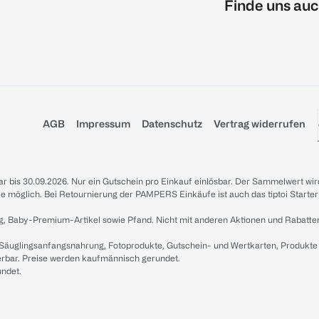
Finde uns auc
AGB
Impressum
Datenschutz
Vertrag widerrufen
sbar bis 30.09.2026. Nur ein Gutschein pro Einkauf einlösbar. Der Sammelwert wir
iale möglich. Bei Retournierung der PAMPERS Einkäufe ist auch das tiptoi Starter
g, Baby-Premium-Artikel sowie Pfand. Nicht mit anderen Aktionen und Rabatte
 Säuglingsanfangsnahrung, Fotoprodukte, Gutschein- und Wertkarten, Produkte
erbar. Preise werden kaufmännisch gerundet.
undet.