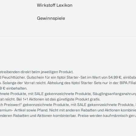
Wirkstoff Lexikon
Gewinnspiele
treibenden direkt beim jeweiligen Produkt.
d Feuchttücher. Gutschein für ein tiptoi Starter-Set im Wert von 54.99 €, einlö
. Solange der Vorrat reicht. Abholung des tiptoi Starter Sets nur in der BIPA Fil
9 € einbehalten.
ichnete Produkte, mit SALE gekennzeichnete Produkte, Säuglingsanfangsnahrun
reicht. Bei 1+1 Aktionen ist das günstigste Produkt gratis.
ach Preiswert“ gekennzeichnete Produkte, mit SALE gekennzeichnete Produkte,
remium- Artikel sowie Pfand. Nicht mit anderen Rabatten und Aktionen kombini
t anderen Rabatten und Aktionen kombinierbar. Preise werden kaufmännisch ger