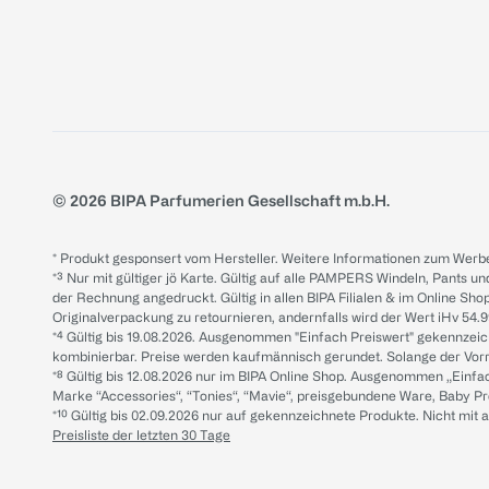
© 2026 BIPA Parfumerien Gesellschaft m.b.H.
* Produkt gesponsert vom Hersteller. Weitere Informationen zum Werbe
*³ Nur mit gültiger jö Karte. Gültig auf alle PAMPERS Windeln, Pants un
der Rechnung angedruckt. Gültig in allen BIPA Filialen & im Online Shop
Originalverpackung zu retournieren, andernfalls wird der Wert iHv 54.9
*⁴ Gültig bis 19.08.2026. Ausgenommen "Einfach Preiswert" gekennze
kombinierbar. Preise werden kaufmännisch gerundet. Solange der Vorrat 
*⁸ Gültig bis 12.08.2026 nur im BIPA Online Shop. Ausgenommen „Einf
Marke “Accessories“, “Tonies“, “Mavie“, preisgebundene Ware, Baby P
*¹⁰ Gültig bis 02.09.2026 nur auf gekennzeichnete Produkte. Nicht mi
Preisliste der letzten 30 Tage