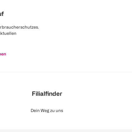
uf
rbraucherschutzes.
aktuellen
nen
Filialfinder
Dein Weg zu uns