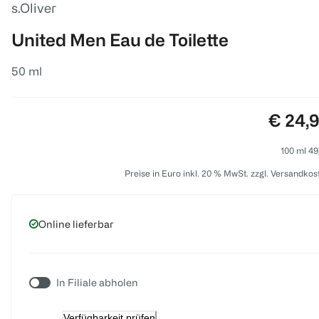
s.Oliver
United Men Eau de Toilette
50 ml
Preis:
€ 24,
100 ml 49
Preise in Euro inkl. 20 % MwSt. zzgl. Versandkos
Online lieferbar
In Filiale abholen
Verfügbarkeit prüfen