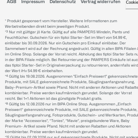
AGB
Impressum
Datenschutz
Vertrag widerrufen
Cooki
* Produkt gesponsert vom Hersteller. Weitere Informationen zum
Werbetreibenden direkt beim jeweiligen Produkt.
*³ Nur mit gültiger jö Karte. Gültig auf alle PAMPERS Windeln, Pants und
Feuchttücher. Gutschein für ein tiptoi Starter-Set im Wert von 54.99 €,
einlösbar bis 30.09.2026. Nur ein Gutschein pro Einkauf einlösbar. Der
Sammelwert wird auf der Rechnung angedruckt. Gültig in allen BIPA Filialen
im Online Shop. Solange der Vorrat reicht. Abholung des tiptoi Starter Sets n
in der BIPA Filiale möglich. Bei Retournierung der PAMPERS Einkäufe ist au
das tiptoi Starter-Set in Originalverpackung zu retournieren, andernfalls wir
der Wert iHv 54.99 € einbehalten.
*⁴ Gültig bis 19.08.2026. Ausgenommen "Einfach Preiswert" gekennzeichnete
Produkte, mit SALE gekennzeichnete Produkte, Säuglingsanfangsnahrung,
Baby-Premium-Artikel sowie Pfand. Nicht mit anderen Aktionen und Rabatt
kombinierbar. Preise werden kaufmännisch gerundet. Solange der Vorrat
reicht. Bei 1+1 Aktionen ist das günstigste Produkt gratis.
*⁸ Gültig bis 12.08.2026 nur im BIPA Online Shop. Ausgenommen „Einfach
Preiswert“ gekennzeichnete Produkte, mit SALE gekennzeichnete Produkte,
Säuglingsanfangsnahrung, Fotoprodukte, Gutschein- und Wertkarten, Produ
der Marke “Accessories“, “Tonies“, “Mavie“, preisgebundene Ware, Baby
Premium- Artikel sowie Pfand. Nicht mit anderen Rabatten und Aktionen
kombinierbar. Preise werden kaufmännisch gerundet.
*¹⁰ Gültig bis 02.09.2026 nur auf gekennzeichnete Produkte. Nicht mit ander