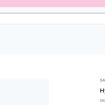
S
H
25