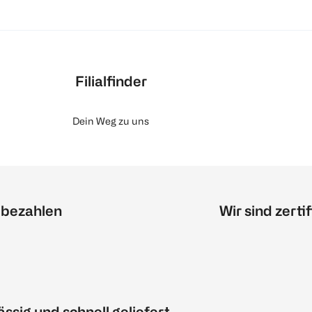
Filialfinder
Dein Weg zu uns
 bezahlen
Wir sind zertif
ässig und schnell geliefert