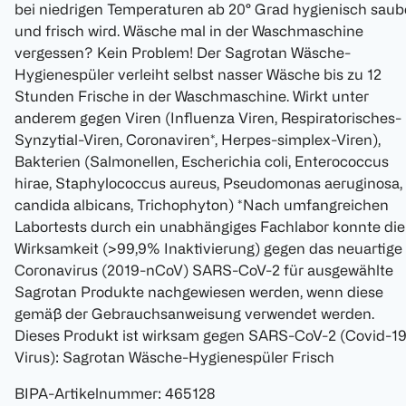
bei niedrigen Temperaturen ab 20° Grad hygienisch saub
und frisch wird. Wäsche mal in der Waschmaschine
vergessen? Kein Problem! Der Sagrotan Wäsche-
Hygienespüler verleiht selbst nasser Wäsche bis zu 12
Stunden Frische in der Waschmaschine. Wirkt unter
anderem gegen Viren (Influenza Viren, Respiratorisches-
Synzytial-Viren, Coronaviren*, Herpes-simplex-Viren),
Bakterien (Salmonellen, Escherichia coli, Enterococcus
hirae, Staphylococcus aureus, Pseudomonas aeruginosa,
candida albicans, Trichophyton) *Nach umfangreichen
Labortests durch ein unabhängiges Fachlabor konnte die
Wirksamkeit (>99,9% Inaktivierung) gegen das neuartige
Coronavirus (2019-nCoV) SARS-CoV-2 für ausgewählte
Sagrotan Produkte nachgewiesen werden, wenn diese
gemäß der Gebrauchsanweisung verwendet werden.
Dieses Produkt ist wirksam gegen SARS-CoV-2 (Covid-1
Virus): Sagrotan Wäsche-Hygienespüler Frisch
BIPA-Artikelnummer
:
465128