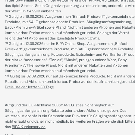
in der BIPA Filiale möglich. Bei Retournierung der PAMPERS Einkäufe ist au
das tiptoi Starter-Set in Originalverpackung zu retournieren, andernfalls wir
der Wert iHv 54.99 € einbehalten.
*⁴ Gültig bis 19.08.2026. Ausgenommen "Einfach Preiswert" gekennzeichnete
Produkte, mit SALE gekennzeichnete Produkte, Säuglingsanfangsnahrung,
Baby-Premium-Artikel sowie Pfand. Nicht mit anderen Aktionen und Rabatt
kombinierbar. Preise werden kaufmännisch gerundet. Solange der Vorrat
reicht. Bei 1+1 Aktionen ist das günstigste Produkt gratis.
*⁸ Gültig bis 12.08.2026 nur im BIPA Online Shop. Ausgenommen „Einfach
Preiswert“ gekennzeichnete Produkte, mit SALE gekennzeichnete Produkte,
Säuglingsanfangsnahrung, Fotoprodukte, Gutschein- und Wertkarten, Produ
der Marke “Accessories“, “Tonies“, “Mavie“, preisgebundene Ware, Baby
Premium- Artikel sowie Pfand. Nicht mit anderen Rabatten und Aktionen
kombinierbar. Preise werden kaufmännisch gerundet.
*¹⁰ Gültig bis 02.09.2026 nur auf gekennzeichnete Produkte. Nicht mit ander
Rabatten und Aktionen kombinierbar. Preise werden kaufmännisch gerundet
Preisliste der letzten 30 Tage
Aufgrund der EU-Richtlinie 2006/141/EG ist es nicht möglich auf
Säuglingsanfangsnahrung Rabatte oder andere Aktionen zu geben. Des
weiteren ist ebenfalls ein Sammeln von Punkten für Säuglingsanfangsnahru
nicht erlaubt und daher nicht möglich.
Bei weiteren Fragen wende dich bitte 
das
BIPA Kundenservice
.