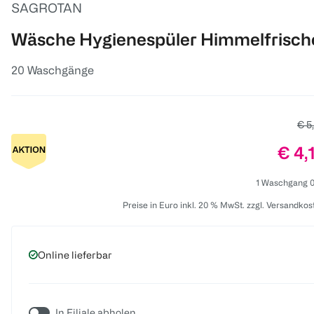
SAGROTAN
Wäsche Hygienespüler Himmelfrisch
20 Waschgänge
Alte
€ 5
Prei
€ 4,
1 Waschgang 0
Preise in Euro inkl. 20 % MwSt. zzgl. Versandkos
Online lieferbar
In Filiale abholen