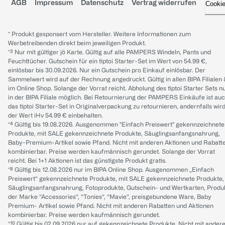
AGB
Impressum
Datenschutz
Vertrag widerrufen
Cooki
* Produkt gesponsert vom Hersteller. Weitere Informationen zum
Werbetreibenden direkt beim jeweiligen Produkt.
*³ Nur mit gültiger jö Karte. Gültig auf alle PAMPERS Windeln, Pants und
Feuchttücher. Gutschein für ein tiptoi Starter-Set im Wert von 54.99 €,
einlösbar bis 30.09.2026. Nur ein Gutschein pro Einkauf einlösbar. Der
Sammelwert wird auf der Rechnung angedruckt. Gültig in allen BIPA Filialen
im Online Shop. Solange der Vorrat reicht. Abholung des tiptoi Starter Sets n
in der BIPA Filiale möglich. Bei Retournierung der PAMPERS Einkäufe ist au
das tiptoi Starter-Set in Originalverpackung zu retournieren, andernfalls wir
der Wert iHv 54.99 € einbehalten.
*⁴ Gültig bis 19.08.2026. Ausgenommen "Einfach Preiswert" gekennzeichnete
Produkte, mit SALE gekennzeichnete Produkte, Säuglingsanfangsnahrung,
Baby-Premium-Artikel sowie Pfand. Nicht mit anderen Aktionen und Rabatt
kombinierbar. Preise werden kaufmännisch gerundet. Solange der Vorrat
reicht. Bei 1+1 Aktionen ist das günstigste Produkt gratis.
*⁸ Gültig bis 12.08.2026 nur im BIPA Online Shop. Ausgenommen „Einfach
Preiswert“ gekennzeichnete Produkte, mit SALE gekennzeichnete Produkte,
Säuglingsanfangsnahrung, Fotoprodukte, Gutschein- und Wertkarten, Produ
der Marke “Accessories“, “Tonies“, “Mavie“, preisgebundene Ware, Baby
Premium- Artikel sowie Pfand. Nicht mit anderen Rabatten und Aktionen
kombinierbar. Preise werden kaufmännisch gerundet.
*¹⁰ Gültig bis 02.09.2026 nur auf gekennzeichnete Produkte. Nicht mit ander